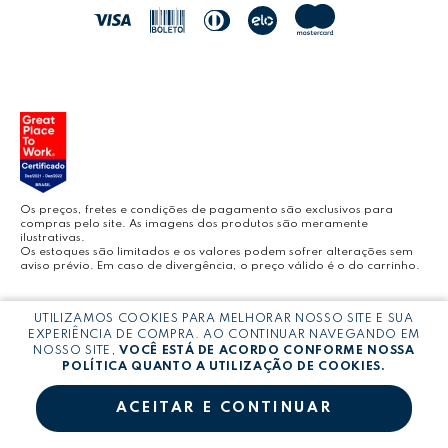
JOCAR OFFICE
LEOARTE
YOUTUBE LEONORA
Os preços, fretes e condições de pagamento são exclusivos para
compras pelo site. As imagens dos produtos são meramente
ilustrativas.
Os estoques são limitados e os valores podem sofrer alterações sem
aviso prévio. Em caso de divergência, o preço válido é o do carrinho.
BLOG LEONORA
Copyright © LEONORA COMERCIO INTERNACIONAL LTDA -
CNPJ:
UTILIZAMOS COOKIES PARA MELHORAR NOSSO SITE E SUA
03.064.692/0005-53
EXPERIÊNCIA DE COMPRA. AO CONTINUAR NAVEGANDO EM
NOSSO SITE,
VOCÊ ESTÁ DE ACORDO CONFORME NOSSA
POLÍTICA QUANTO A UTILIZAÇÃO DE COOKIES.
ACEITAR E CONTINUAR