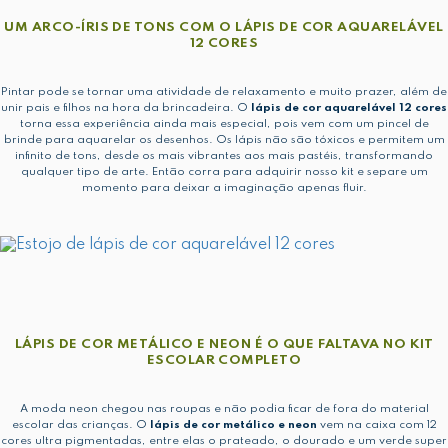
UM ARCO-ÍRIS DE TONS COM O LÁPIS DE COR AQUARELÁVEL
12 CORES
Pintar pode se tornar uma atividade de relaxamento e muito prazer, além de
unir pais e filhos na hora da brincadeira. O
lápis de cor aquarelável 12 cores
torna essa experiência ainda mais especial, pois vem com um pincel de
brinde para aquarelar os desenhos. Os lápis não são tóxicos e permitem um
infinito de tons, desde os mais vibrantes aos mais pastéis, transformando
qualquer tipo de arte. Então corra para adquirir nosso kit e separe um
momento para deixar a imaginação apenas fluir.
LÁPIS DE COR METÁLICO E NEON É O QUE FALTAVA NO KIT
ESCOLAR COMPLETO
A moda neon chegou nas roupas e não podia ficar de fora do material
escolar das crianças. O
lápis de cor metálico e neon
vem na caixa com 12
cores ultra pigmentadas, entre elas o prateado, o dourado e um verde super