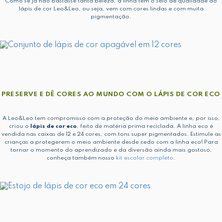
Como se já não bastasse tanta beleza, a linha tem o selo de qualidade do
lápis de cor Leo&Leo, ou seja, vem com cores lindas e com muita
pigmentação.
PRESERVE E DÊ CORES AO MUNDO COM O LÁPIS DE COR ECO
A Leo&Leo tem compromisso com a proteção do meio ambiente e, por isso,
criou o
lápis de cor eco
, feito de matéria prima reciclada. A linha eco é
vendida nas caixas de 12 e 24 cores, com tons super pigmentados. Estimule as
crianças a protegerem o meio ambiente desde cedo com a linha eco! Para
tornar o momento do aprendizado e da diversão ainda mais gostoso,
conheça também nosso
kit escolar completo
.