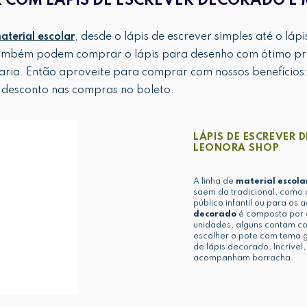
R COM LÁPIS DE ESCREVER DECORADO E 
terial escolar
, desde o lápis de escrever simples até o lápi
ambém podem comprar o lápis para desenho com ótimo preç
ria. Então aproveite para comprar com nossos benefícios
desconto nas compras no boleto.
LÁPIS DE ESCREVER 
LEONORA SHOP
A linha de
material escol
saem do tradicional, como 
público infantil ou para os 
decorado
é composta por d
unidades, alguns contam co
escolher o pote com tema 
de lápis decorado. Incríve
acompanham borracha.