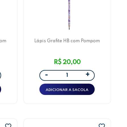
pom
Lápis Grafite HB com Pompom
rte
Hello Kitty e Amigos Kuromi
LeoArte
R$ 20,00
+
-
ADICIONAR A SACOLA