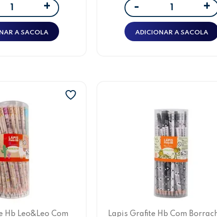
+
+
-
NAR A SACOLA
ADICIONAR A SACOLA
te Hb Leo&Leo Com
Lapis Grafite Hb Com Borrac