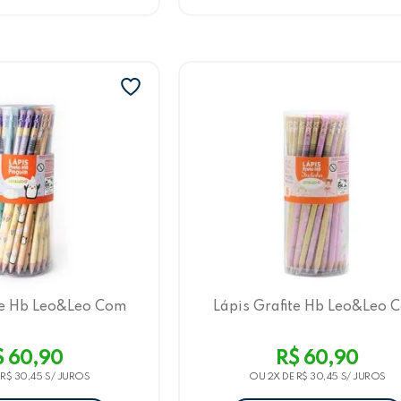
te Hb Leo&Leo Com
Lápis Grafite Hb Leo&Leo 
 Estampas, 72 Und
Borracha, 4 Estampas, 72 
e Pinguim
Fada
$ 60,90
R$ 60,90
E
R$ 30,45
OU 2X DE
R$ 30,45