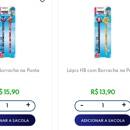
Borracha na Ponta
Lápis HB com Borracha na P
ic Leo&Leo
Sonic Leo&Leo
$ 15,90
R$ 13,90
+
+
-
NAR A SACOLA
ADICIONAR A SACOLA