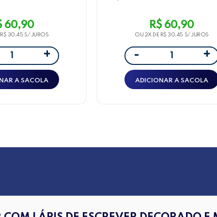
 Estampas, 72 Und
Und Love
Lhama
$ 60,90
R$ 60,90
E
R$ 30,45
OU 2X DE
R$ 30,45
+
+
-
NAR A SACOLA
ADICIONAR A SACOLA