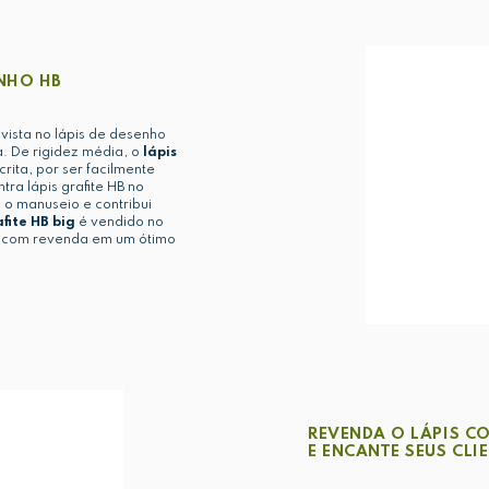
ENHO HB
nvista no lápis de desenho
a. De rigidez média, o
lápis
ita, por ser facilmente
a lápis grafite HB no
a o manuseio e contribui
afite HB big
é vendido no
r com revenda em um ótimo
REVENDA O LÁPIS C
E ENCANTE SEUS CLI