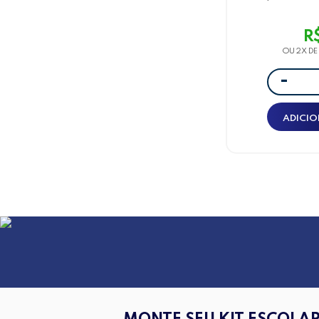
Borracha, 4
R
OU 2X D
-
ADICIO