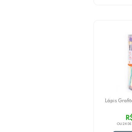
Lápis Grafi
Borracha, 4
Pot
R
OU 2X D