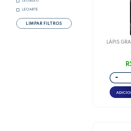
LEO&LEO
LEOARTE
LIMPAR FILTROS
LÁPIS GRA
BORR. CARBON
3 UN
R
-
ADICIO