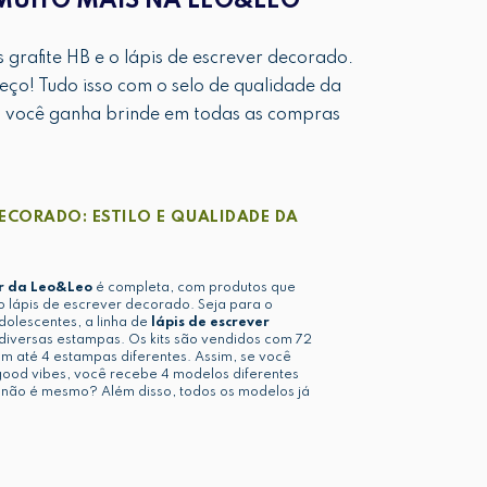
MUITO MAIS NA LEO&LEO
s grafite HB e o lápis de escrever decorado.
o! Tudo isso com o selo de qualidade da
: você ganha brinde em todas as compras
DECORADO: ESTILO E QUALIDADE DA
ar da Leo&Leo
é completa, com produtos que
o lápis de escrever decorado. Seja para o
adolescentes, a linha de
lápis de escrever
iversas estampas. Os kits são vendidos com 72
m até 4 estampas diferentes. Assim, se você
good vibes, você recebe 4 modelos diferentes
l, não é mesmo? Além disso, todos os modelos já