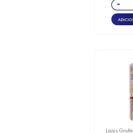
-
ADICIO
Lápis Grafi