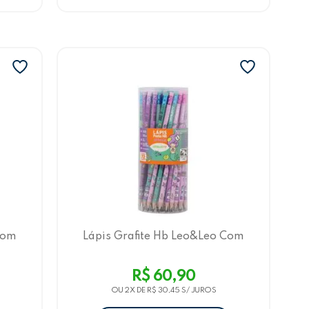
Com
Lápis Grafite Hb Leo&Leo Com
Und
Borracha, 4 Estampas, 72 Und
Sereia
R$ 60,90
OU 2X DE
R$ 30,45