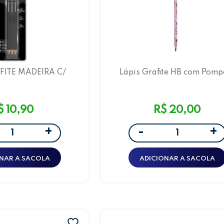
FITE MADEIRA C/
Lápis Grafite HB com Pom
 LINE - BLISTER C/
Hello Kitty e Amigos LeoA
D-LEO&LEO
$ 10,90
R$ 20,00
+
+
-
NAR A SACOLA
ADICIONAR A SACOLA