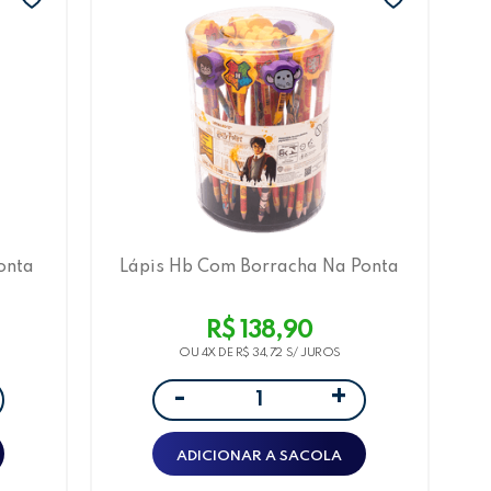
onta
Lápis Hb Com Borracha Na Ponta
Harry Potter Pote C/30 Und -
Leo&Leo
R$ 138,90
OU 4X DE
R$ 34,72
+
-
ADICIONAR A SACOLA