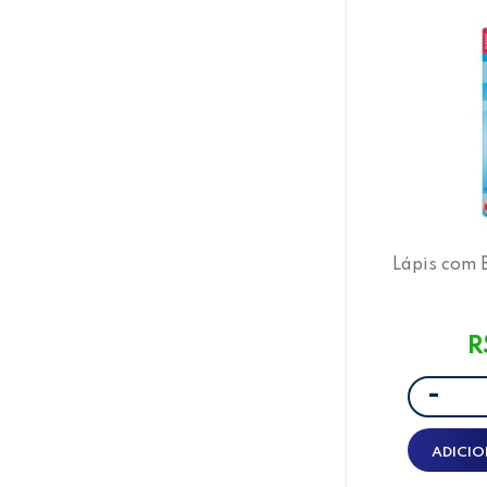
Lápis com 
Son
R
-
ADICIO