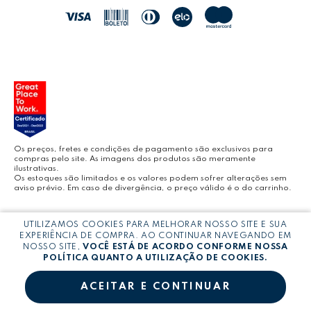
JOCAR OFFICE
LEOARTE
YOUTUBE LEONORA
Os preços, fretes e condições de pagamento são exclusivos para
compras pelo site. As imagens dos produtos são meramente
ilustrativas.
Os estoques são limitados e os valores podem sofrer alterações sem
aviso prévio. Em caso de divergência, o preço válido é o do carrinho.
BLOG LEONORA
Copyright © LEONORA COMERCIO INTERNACIONAL LTDA -
CNPJ:
UTILIZAMOS COOKIES PARA MELHORAR NOSSO SITE E SUA
03.064.692/0005-53
EXPERIÊNCIA DE COMPRA. AO CONTINUAR NAVEGANDO EM
NOSSO SITE,
VOCÊ ESTÁ DE ACORDO CONFORME NOSSA
POLÍTICA QUANTO A UTILIZAÇÃO DE COOKIES.
ACEITAR E CONTINUAR