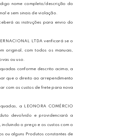
código nome completo/descrição do
al e sem sinais de violação.
ceberá as instruções para envio do
ERNACIONAL LTDA verificará se o
m original, com todos os manuais,
rovas ou uso.
quadas conforme descrito acima, a
 que o direito ao arrependimento
ar com os custos de frete para nova
 adequadas, a LEONORA COMÉRCIO
uto devolvido e providenciará a
 incluindo o preço e os custos com o
os ou alguns Produtos constantes de