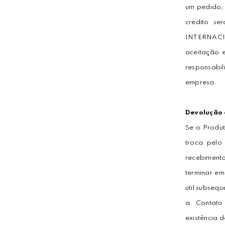
um pedido, 
crédito s
INTERNACIO
aceitação 
responsabi
empresa.
Devolução o
Se o Produt
troca pelo
recebimento
terminar em
útil subseq
a. Contato
existência 