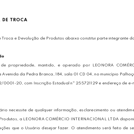
A DE TROCA
de Troca e Devolução de Produtos abaixo constitui parte integrante 
ão
 é de propriedade, mantido, e operado por LEONORA COM
 Avenida da Pedra Branca, 184, sala 01 CD 04, no município Palhoç
/0001-20, com Inscrição Estadual nº 255721129 e endereço de e-
rio necessite de qualquer informação, esclarecimento ou atendime
 Produtos, a LEONORA COMÉRCIO INTERNACIONAL LTDA disponibil
ções que o Usuário desejar fazer. O atendimento será feito de s