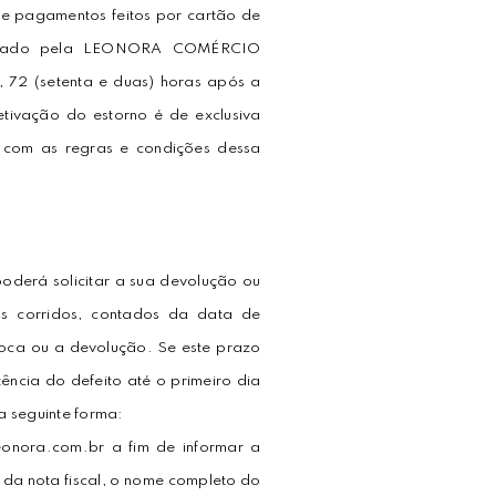
de pagamentos feitos por cartão de
licitado pela LEONORA COMÉRCIO
72 (setenta e duas) horas após a
tivação do estorno é de exclusiva
 com as regras e condições dessa
poderá solicitar a sua devolução ou
ias corridos, contados da data de
roca ou a devolução. Se este prazo
ência do defeito até o primeiro dia
a seguinte forma:
eonora.com.br a fim de informar a
o da nota fiscal, o nome completo do