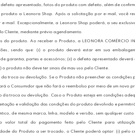
 defeito apresentado, fotos do produto com defeito, além de confir
 produto a Leonora Shop. Após a solicitação por e-mail, você re
 e-mail. Excepcionalmente, a Leonora Shop poderá, a seu exclusivo c
lo Cliente, mediante prévio agendamento.
es do produto. Ao receber o Produto, a LEONORA COMÉRCIO I
ções, sendo que: (i) o produto deverá estar em sua embalagem
 de garantia, partes e acessórios; (ii) o defeito apresentado deverá
iii) o produto não deve ter sinais de mau uso pelo Cliente.
 da troca ou devolução. Se o Produto não preencher as condições 
cará o Consumidor que não fará o reembolso por meio de um novo p
o da troca ou devolução. Caso o Produto esteja em condições adeq
ceitação e validação das condições do produto devolvido e permitirá 
ntico, de mesma marca, linha, modelo e versão, sem qualquer custo a
 valor total do pagamento feito pelo Cliente para utiliza
lidade do Produto a ser trocado, o Cliente poderá optar: (i) pelo 