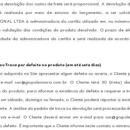
a devolução dos custos de frete será proporcional. A devolução 
erá realizada por meio de estorno do lançamento, a ser so
NAL LTDA à administradora do cartão utilizado em, no máximo, 
e validação das condições do produto devolvido. O prazo de efe
lidade da administradora do cartão e será realizada de acordo
u Troca por defeito no produto (em até sete dias)
o adquirido no Site apresentar algum defeito ou avaria, o Cliente 
 e-mail sac@grupoleonora.com.br. O Cliente terá 30 (trinta) d
 do produto, para informar a existência do defeito e requerer a t
 um sábado, domingo ou feriado, o Cliente poderá reportar a exist
uente. A análise do pedido de troca ou devolução será processada d
 via e-mail. O Cliente deverá enviar um e-mail para sac@grupol
do defeito. É importante que o Cliente informe neste contato o númer