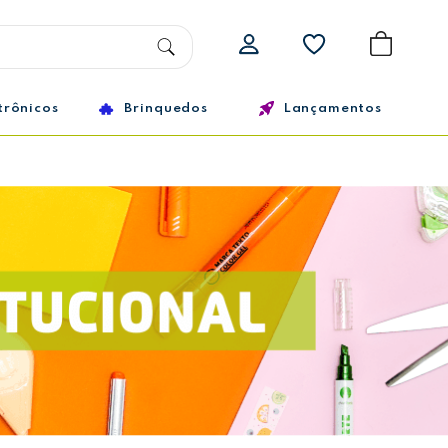
trônicos
Brinquedos
Lançamentos