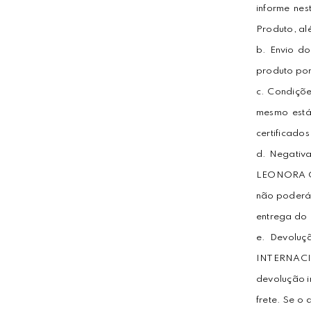
informe ne
Produto, al
b. Envio do
produto por
c. Condiçõ
mesmo está
certificados
d. Negativ
LEONORA CO
não poderá 
entrega do 
e. Devolu
INTERNACIO
devolução i
frete. Se o