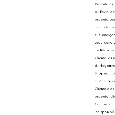
Produto e o
b. Envio do
produto por
indicado pe
c. Condiçõ
suas condi
certificados
Cliente; e (
d. Negativa
Shop notifi
e. Aceitaçã
Cliente a a
produto idê
Compras no
indisponibi