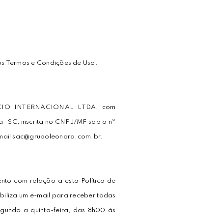
dos Termos e Condições de Uso.
ÉRCIO INTERNACIONAL LTDA, com
a- SC, inscrita no CNPJ/MF sob o nº
mail sac@grupoleonora.com.br.
nto com relação a esta Política de
iza um e-mail para receber todas
egunda a quinta-feira, das 8h00 às