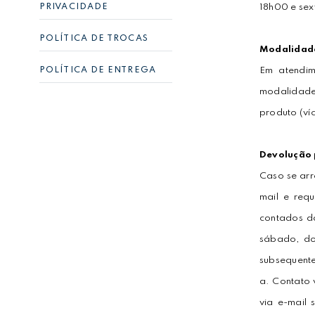
18h00 e sex
PRIVACIDADE
POLÍTICA DE TROCAS
Modalidad
Em atendim
POLÍTICA DE ENTREGA
modalidade
produto (víc
Devolução 
Caso se arr
mail e req
contados d
sábado, dom
subsequente
a. Contato 
via e-mail