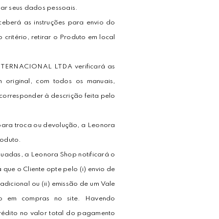
mar seus dados pessoais.
ceberá as instruções para envio do
ritério, retirar o Produto em local
NTERNACIONAL LTDA verificará as
 original, com todos os manuais,
 corresponder à descrição feita pelo
para troca ou devolução, a Leonora
roduto.
uadas, a Leonora Shop notificará o
que o Cliente opte pelo (i) envio de
dicional ou (ii) emissão de um Vale
ção em compras no site. Havendo
crédito no valor total do pagamento