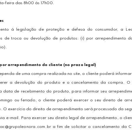
ta-feira das 8h00 às 17h00.
es
ento à legislação de proteção e defesa do consumidor, a Leo
s de troca ou devolução de produtos: (i) por arrependimento do 
io).
por arrependimento do cliente (no prazo legal)
ependa de uma compra realizada no site, o cliente poderá informa
uerer a devolução do produto e o cancelamento da compra. O cli
a data de recebimento do produto, para informar seu arrependime
ingo ou feriado, o cliente poderá exercer o seu direito de arre
. O exercício do direito de arrependimento será processado da segu
via e-mail. Para exercer seu direito legal de arrependimento, o cli
 sac@grupoleonora.com.br a fim de solicitar o cancelamento da C