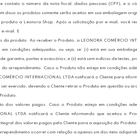
ste contato o número da nota fiscal, dados pessoais (CPF), e o 
ém disso os produtos somente serão aceitos em sua embalagem origin
 produto a Leonora Shop. Após a solicitação por e-mail, você re
 e-mail. E
es do produto. Ao receber o Produto, a LEONORA COMÉRCIO INT
 em condições adequadas, ou seja, se: (i) está em sua embalage
 de garantia, partes e acessórios; e (ii) está sem indícios de testes, p
a do arrependimento. Caso o Produto não esteja em condições ade
MÉRCIO INTERNACIONAL LTDA notificará o Cliente para informar
ser exercido, devendo o Cliente retirar o Produto em questão ou arc
Produto.
ção dos valores pagos. Caso o Produto esteja em condições
NAL LTDA notificará o Cliente informando que aceitou o Prod
ntegral dos valores pagos pelo Cliente para a aquisição do Produto,
 arrependimento ocorrer com relação a apenas um dos itens adquirid