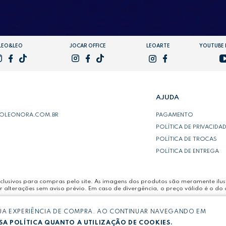
LEO&LEO
JOCAR OFFICE
LEOARTE
YOUTUBE
AJUDA
POLEONORA.COM.BR
PAGAMENTO
POLÍTICA DE PRIVACIDA
POLÍTICA DE TROCAS
POLÍTICA DE ENTREGA
lusivos para compras pelo site. As imagens dos produtos são meramente ilust
r alterações sem aviso prévio. Em caso de divergência, o preço válido é o do 
SUA EXPERIÊNCIA DE COMPRA. AO CONTINUAR NAVEGANDO EM
LTDA -
CNPJ: 03.064.692/0005-53
A POLÍTICA QUANTO A UTILIZAÇÃO DE COOKIES.