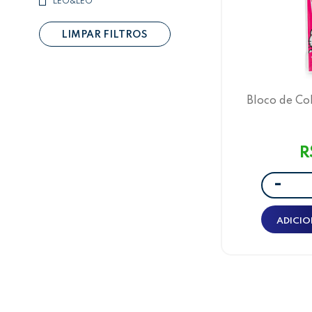
LEO&LEO
LIMPAR FILTROS
Bloco de Co
Hello 
R
-
ADICIO