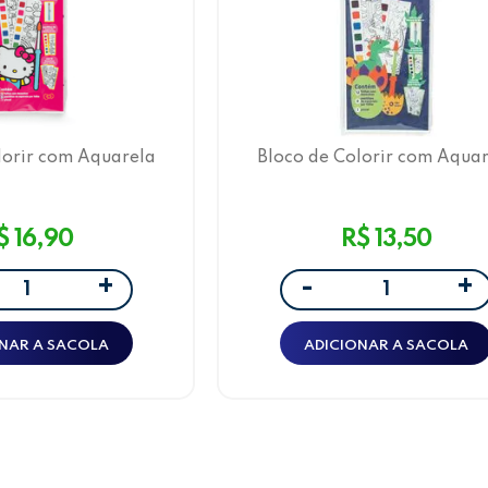
lorir com Aquarela
Bloco de Colorir com Aqua
Kitty Leo&Leo
Dino Leo&Leo
$ 16,90
R$ 13,50
+
+
-
NAR A SACOLA
ADICIONAR A SACOLA