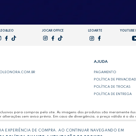
LEO&LEO
JOCAR OFFICE
LEOARTE
YOUTUBE
AJUDA
POLEONORA.COM.BR
PAGAMENTO
POLÍTICA DE PRIVACIDA
POLÍTICA DE TROCAS
POLÍTICA DE ENTREGA
lusivos para compras pelo site. As imagens dos produtos são meramente ilust
r alterações sem aviso prévio. Em caso de divergência, o preço válido é o do 
SUA EXPERIÊNCIA DE COMPRA. AO CONTINUAR NAVEGANDO EM
LTDA -
CNPJ: 03.064.692/0005-53