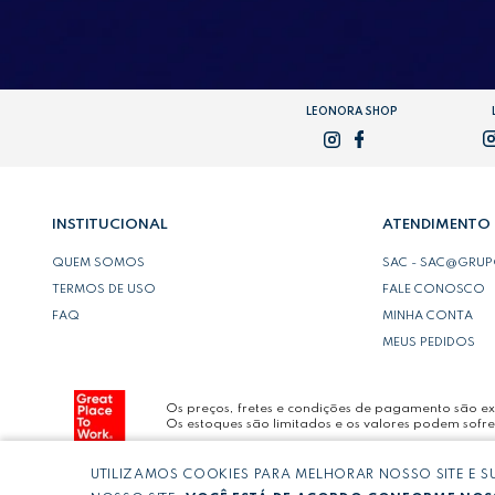
LEONORA SHOP
INSTITUCIONAL
ATENDIMENTO
QUEM SOMOS
SAC - SAC@GRU
TERMOS DE USO
FALE CONOSCO
FAQ
MINHA CONTA
MEUS PEDIDOS
Os preços, fretes e condições de pagamento são exc
Os estoques são limitados e os valores podem sofre
UTILIZAMOS COOKIES PARA MELHORAR NOSSO SITE E 
Copyright © LEONORA COMERCIO INTERNACIONAL 