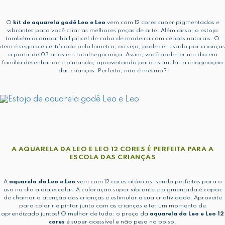
O
kit de aquarela godê Leo e Leo
vem com 12 cores super pigmentadas e
vibrantes para você criar as melhores peças de arte. Além disso, o estojo
também acompanha 1 pincel de cabo de madeira com cerdas naturais. O
item é seguro e certificado pelo Inmetro, ou seja, pode ser usado por crianças
a partir de 03 anos em total segurança. Assim, você pode ter um dia em
família desenhando e pintando, aproveitando para estimular a imaginação
das crianças. Perfeito, não é mesmo?
A AQUARELA DA LEO E LEO 12 CORES É PERFEITA PARA A
ESCOLA DAS CRIANÇAS
A
aquarela da Leo e Leo
vem com 12 cores atóxicas, sendo perfeitas para o
uso no dia a dia escolar. A coloração super vibrante e pigmentada é capaz
de chamar a atenção das crianças e estimular a sua criatividade. Aproveite
para colorir e pintar junto com as crianças e ter um momento de
aprendizado juntos! O melhor de tudo: o preço da
aquarela da Leo e Leo 12
cores
é super acessível e não pesa no bolso.