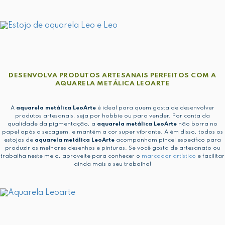
DESENVOLVA PRODUTOS ARTESANAIS PERFEITOS COM A
AQUARELA METÁLICA LEOARTE
A
aquarela metálica LeoArte
é ideal para quem gosta de desenvolver
produtos artesanais, seja por hobbie ou para vender. Por conta da
qualidade da pigmentação, a
aquarela metálica LeoArte
não borra no
papel após a secagem, e mantém a cor super vibrante. Além disso, todos os
estojos de
aquarela metálica LeoArte
acompanham pincel específico para
produzir os melhores desenhos e pinturas. Se você gosta de artesanato ou
trabalha neste meio, aproveite para conhecer o
marcador artístico
e facilitar
ainda mais o seu trabalho!