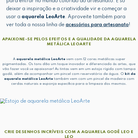
para entrar no mundo colorido do artesanato. É só
deixar a inspiração e a criatividade vir e começar a
usar a
aquarela LeoArte
. Aproveite também para
ver toda a nossa linha de
acessórios para artesanato
!
APAIXONE-SE PELOS EFEITOS E A QUALIDADE DA AQUARELA
METÁLICA LEOARTE
A
aquarela metálica LeoArte
vem com 12 cores metálicas super
pigmentadas. Os tons dão um toque inovador e diferenciado às artes, que
vão fazer você se apaixonar! As tintas vem em um estojo rígido com tampa
godê, além de acompanhar um pincel com reservatório de água. O
kit da
aquarela metálica LeoArte
também vem com um pincel de madeira com
cerdas naturais e esponja específica para a limpeza dos mesmos.
CRIE DESENHOS INCRÍVEIS COM A AQUARELA GODÊ LEO E
LEO