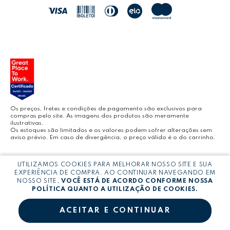
JOCAR OFFICE
LEOARTE
YOUTUBE LEONORA
Os preços, fretes e condições de pagamento são exclusivos para
compras pelo site. As imagens dos produtos são meramente
ilustrativas.
Os estoques são limitados e os valores podem sofrer alterações sem
aviso prévio. Em caso de divergência, o preço válido é o do carrinho.
BLOG LEONORA
Copyright © LEONORA COMERCIO INTERNACIONAL LTDA -
CNPJ:
UTILIZAMOS COOKIES PARA MELHORAR NOSSO SITE E SUA
03.064.692/0005-53
EXPERIÊNCIA DE COMPRA. AO CONTINUAR NAVEGANDO EM
NOSSO SITE,
VOCÊ ESTÁ DE ACORDO CONFORME NOSSA
POLÍTICA QUANTO A UTILIZAÇÃO DE COOKIES.
ACEITAR E CONTINUAR