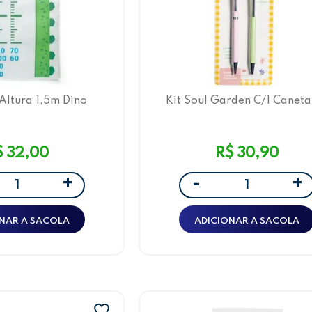
Altura 1,5m Dino
Kit Soul Garden C/1 Caneta 
Leo&Leo
Lapiseira Leoarte
$ 32,00
R$ 30,90
+
+
-
NAR A SACOLA
ADICIONAR A SACOLA