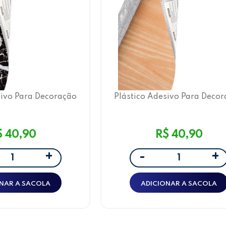
sivo Para Decoração
Plástico Adesivo Para Deco
rmore 01 45CMX5M
Leotack Madeira Vinháti
 ROLO LEOARTE
45CMX5M 80 MIC ROLO LEO
$ 40,90
R$ 40,90
+
+
-
NAR A SACOLA
ADICIONAR A SACOLA