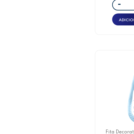
-
ADICIO
Fita Decora