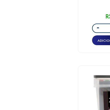
R
-
ADICIO