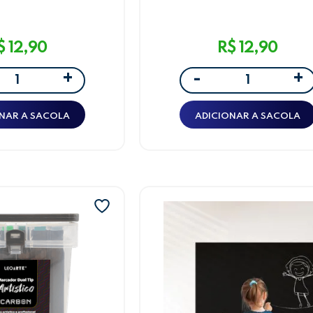
LeoArte
LeoArte
$ 12,90
R$ 12,90
+
+
-
NAR A SACOLA
ADICIONAR A SACOLA