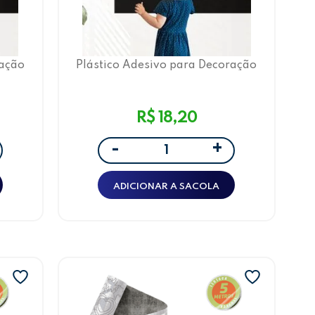
ração
Plástico Adesivo para Decoração
 Mic
Leotack Lousa 45cmx2,5m, 80 Mic
R$ 18,20
+
-
ADICIONAR A SACOLA