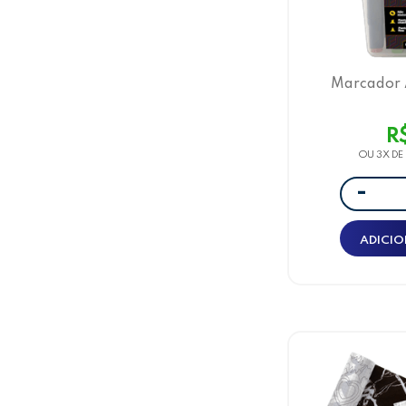
Marcador A
Carbon Line
R
OU 3X DE
-
ADICIO