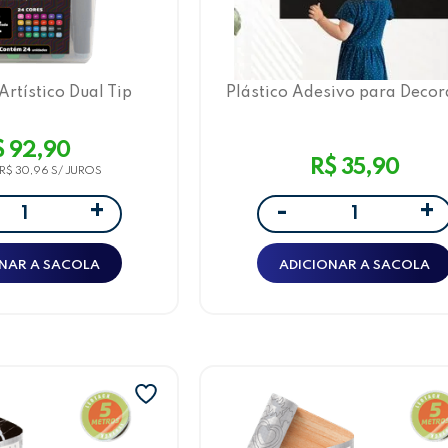
rtístico Dual Tip
Plástico Adesivo para Deco
 24 Cores LeoArte
Leotack Lousa 45cmx5m, 100
$ 92,90
R$ 35,90
R$ 30,96
+
+
-
NAR A SACOLA
ADICIONAR A SACOLA