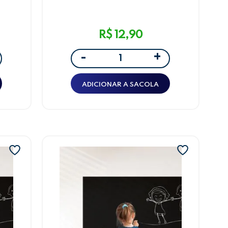
LeoArte
R$ 12,90
+
-
ADICIONAR A SACOLA