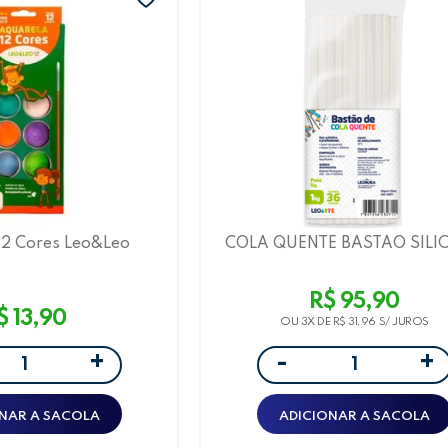
12 Cores Leo&Leo
COLA QUENTE BASTAO SILI
GROSSA PCT/1KILO- LEOA
R$ 95,90
$ 13,90
OU 3X DE
R$ 31,96
+
+
-
NAR A SACOLA
ADICIONAR A SACOLA