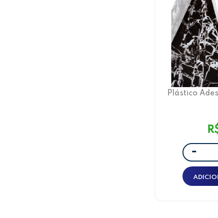
Plástico Ade
Leotack Má
80 MIC
R
-
ADICIO