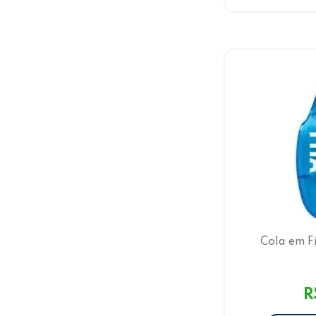
Cola em F
R