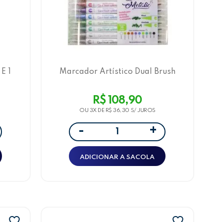
E 1
Marcador Artístico Dual Brush
Metalic 10 Cores
R$ 108,90
OU 3X DE
R$ 36,30
+
-
ADICIONAR A SACOLA