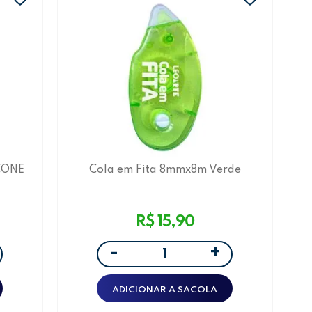
CONE
Cola em Fita 8mmx8m Verde
RTE
LeoArte
R$ 15,90
+
-
ADICIONAR A SACOLA