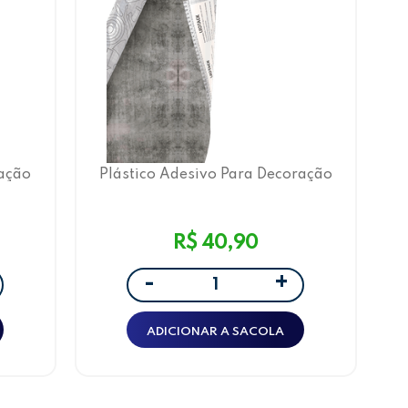
ração
Plástico Adesivo Para Decoração
co
Leotack Cimento Queimado
ARTE
45CMX5M 80 MIC ROLO LEOARTE
R$ 40,90
+
-
ADICIONAR A SACOLA