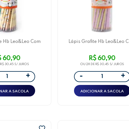
te Hb Leo&Leo Com
Lápis Grafite Hb Leo&Leo 
 Estampas, 72 Und
Borracha, 4 Estampas, 72 
e Pinguim
Fada
$ 60,90
R$ 60,90
E
R$ 30,45
OU 2X DE
R$ 30,45
+
+
-
NAR A SACOLA
ADICIONAR A SACOLA