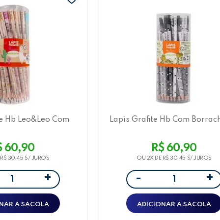
te Hb Leo&Leo Com
Lapis Grafite Hb Com Borrac
 Estampas, 72 Und
Und Love
Lhama
$ 60,90
R$ 60,90
E
R$ 30,45
OU 2X DE
R$ 30,45
+
+
-
NAR A SACOLA
ADICIONAR A SACOLA