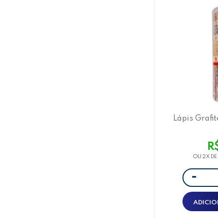
Lápis Grafi
Borracha, 4
R
OU 2X D
-
ADICIO