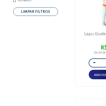
LEO&LEO
LIMPAR FILTROS
Lápis Grafi
Borracha, 4
Pot
R
OU 2X D
-
ADICIO