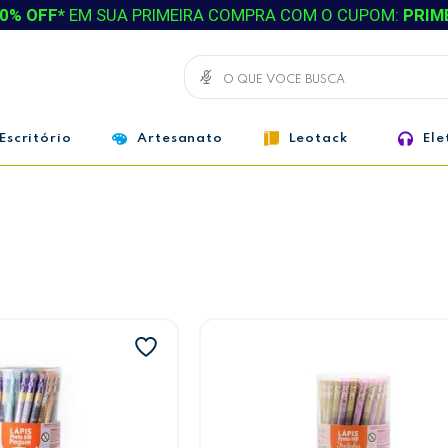
0% OFF*
EM SUA PRIMEIRA COMPRA COM O CUPOM:
PRIM
Escritório
Artesanato
Leotack
Ele