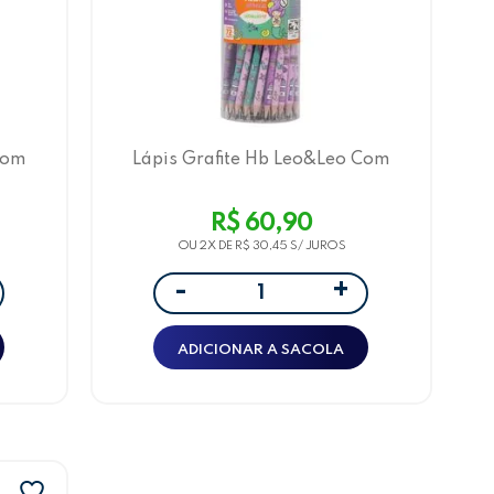
Com
Lápis Grafite Hb Leo&Leo Com
Und
Borracha, 4 Estampas, 72 Und
Sereia
R$ 60,90
OU 2X DE
R$ 30,45
+
-
ADICIONAR A SACOLA