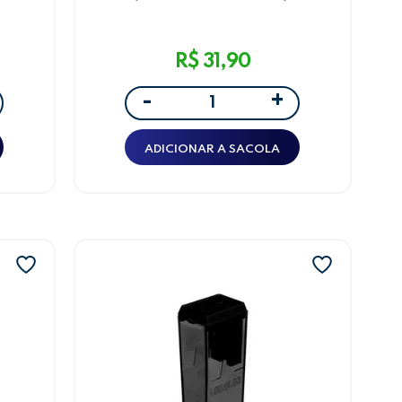
uros
Metálico com depósito 2 Furos
Fini Marsh Torção Leo&Leo
R$ 31,90
+
-
ADICIONAR A SACOLA