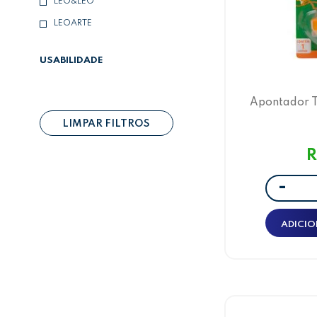
LEO&LEO
LEOARTE
USABILIDADE
Apontador T
Lara
LIMPAR FILTROS
R
-
ADICIO