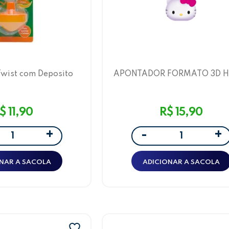
wist com Deposito
APONTADOR FORMATO 3D H
nja Leo&Leo
KITTY E AMIGOS HELLO KI
LEOARTE
$ 11,90
R$ 15,90
+
+
-
NAR A SACOLA
ADICIONAR A SACOLA