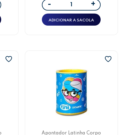
+
-
ADICIONAR A SACOLA
o
Apontador Latinha Corpo