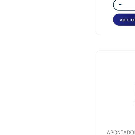
-
ADICIO
APONTADOR