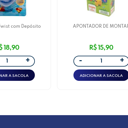
wist com Depósito
APONTADOR DE MONTA
man Leo&Leo
SURPRESA ANIMAIS UM F
BLISTER LEO&LEO
$ 18,90
R$ 15,90
+
+
-
NAR A SACOLA
ADICIONAR A SACOLA