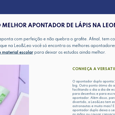
 MELHOR APONTADOR DE LÁPIS NA LE
ponta com perfeição e não quebra o grafite. Afinal, tem co
 que na Leo&Leo você só encontra os melhores apontadores
material escolar
para deixar os estudos ainda melhor.
CONHEÇA A VERSATI
O apontador duplo aponta 2
big. Outro ponto ótimo do 
facilitando o dia a dia de e
para desenhos e para escr
apontador. Além disso, par
divertido, a Leo&Leo tem e
astronautas e muito mais! E
apontador duplo deixa o s
as mãos ou causar cansaço.