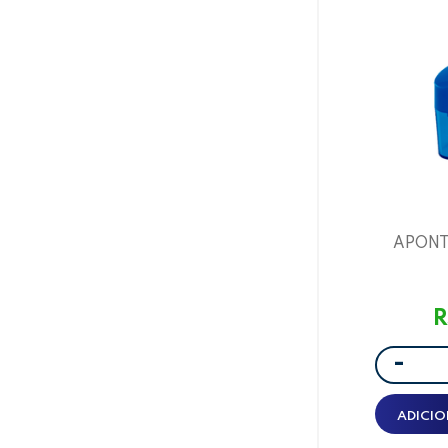
APONT
OVAL/DEPOS
R
-
ADICIO