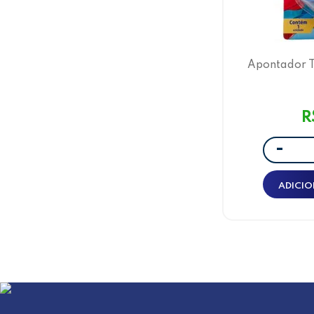
Apontador T
Super
R
-
ADICIO