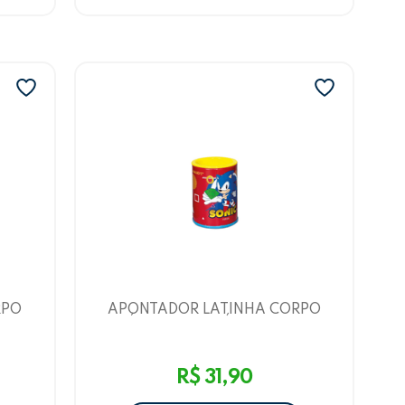
RPO
APONTADOR LATINHA CORPO
UROS
METÁLICO C/ DEPÓSITO 2 FUROS
RELO
SONIC - AMARELO E AZUL
LEO&LEO
R$ 31,90