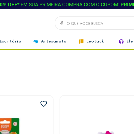
0% OFF*
EM SUA PRIMEIRA COMPRA COM O CUPOM:
PRIM
Escritório
Artesanato
Leotack
Ele