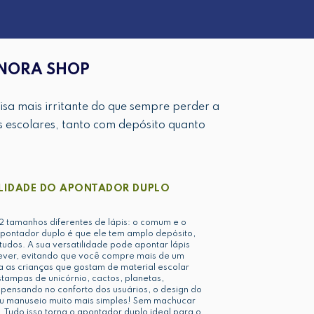
ONORA SHOP
isa mais irritante do que sempre perder a
 escolares, tanto com depósito quanto
LIDADE DO APONTADOR DUPLO
 tamanhos diferentes de lápis: o comum e o
apontador duplo é que ele tem amplo depósito,
studos. A sua versatilidade pode apontar lápis
ever, evitando que você compre mais de um
a as crianças que gostam de material escolar
stampas de unicórnio, cactos, planetas,
 pensando no conforto dos usuários, o design do
eu manuseio muito mais simples! Sem machucar
 Tudo isso torna o apontador duplo ideal para o