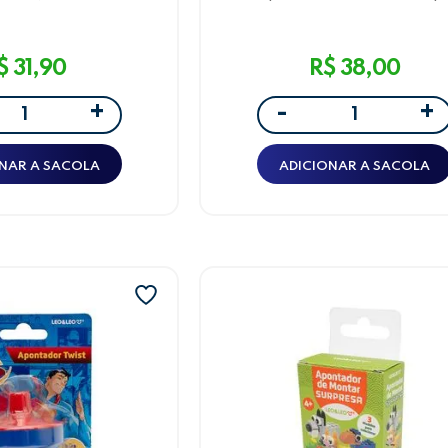
 DEPÓSITO 2 FUROS
Metálico com Depósito 2 F
 AZUL LEO&LEO
Fini Tubes Leo&Leo
$ 31,90
R$ 38,00
+
+
-
NAR A SACOLA
ADICIONAR A SACOLA