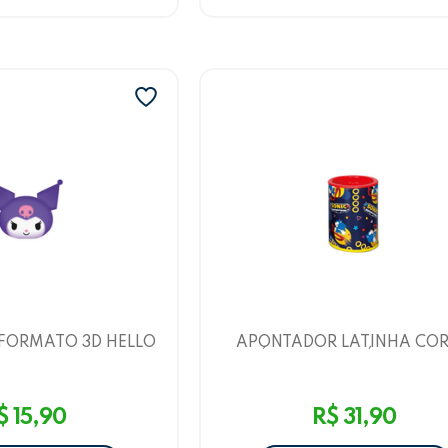
FORMATO 3D HELLO
APONTADOR LATINHA CO
 AMIGOS KUROMI
METÁLICO C/ DEPÓSITO 2 F
EOARTE
SONIC - VERMELHO E AMA
LEO&LEO
$ 15,90
R$ 31,90