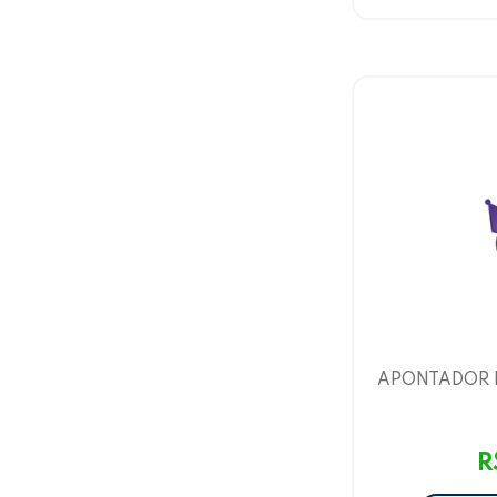
APONTADOR 
KITTY E
L
R