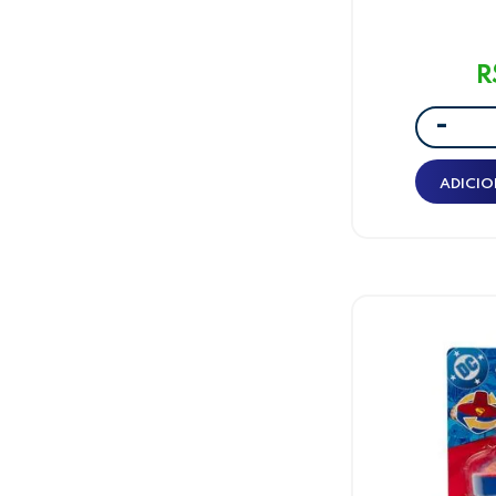
METÁLICO C/
SONIC -
R
-
ADICIO