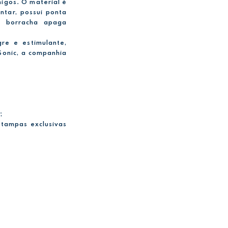
migos. O material é
ontar, possui ponta
a borracha apaga
re e estimulante,
Sonic, a companhia
;
stampas exclusivas