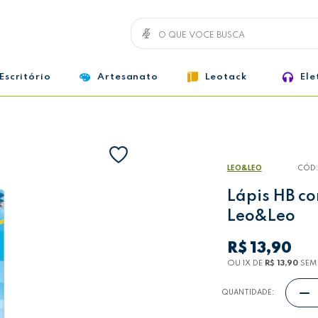
Escritório
Artesanato
Leotack
Ele
LEO&LEO
CÓD:
Lápis HB co
Leo&Leo
R$ 13,90
OU 1
X
DE
R$ 13,90
SEM
QUANTIDADE: