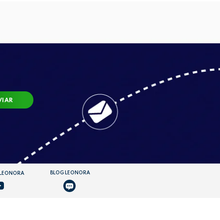
VIAR
BLOG LEONORA
 LEONORA