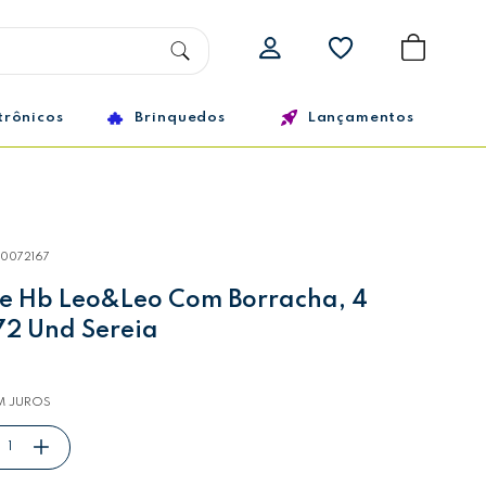
trônicos
Brinquedos
Lançamentos
10072167
ite Hb Leo&Leo Com Borracha, 4
72 Und Sereia
M JUROS