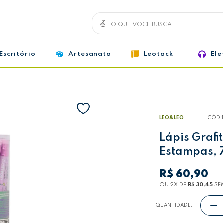
Escritório
Artesanato
Leotack
Ele
LEO&LEO
CÓD:
Lápis Graf
Estampas, 
R$ 60,90
OU 2
X
DE
R$ 30,45
SE
QUANTIDADE: