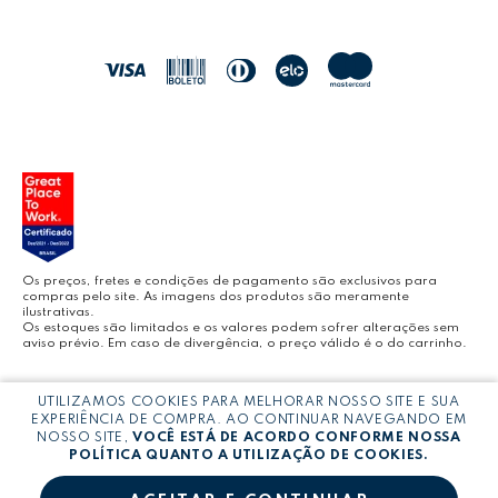
POLÍTICA DE ENTREGA
LEO&LEO
JOCAR OFFICE
LEOARTE
YOUTUBE LEONORA
Os preços, fretes e condições de pagamento são exclusivos para
compras pelo site. As imagens dos produtos são meramente
ilustrativas.
Os estoques são limitados e os valores podem sofrer alterações sem
aviso prévio. Em caso de divergência, o preço válido é o do carrinho.
BLOG LEONORA
Copyright © LEONORA COMERCIO INTERNACIONAL LTDA -
CNPJ:
UTILIZAMOS COOKIES PARA MELHORAR NOSSO SITE E SUA
03.064.692/0005-53
EXPERIÊNCIA DE COMPRA. AO CONTINUAR NAVEGANDO EM
NOSSO SITE,
VOCÊ ESTÁ DE ACORDO CONFORME NOSSA
POLÍTICA QUANTO A UTILIZAÇÃO DE COOKIES.