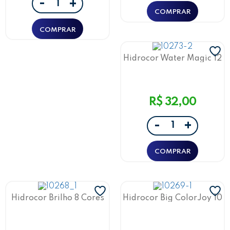
-
+
Hidrocor Water Magic 12
Cores Leo&Leo
R$ 32,00
-
+
Hidrocor Brilho 8 Cores
Hidrocor Big ColorJoy 10
Leo&Leo
Cores Leo&Leo