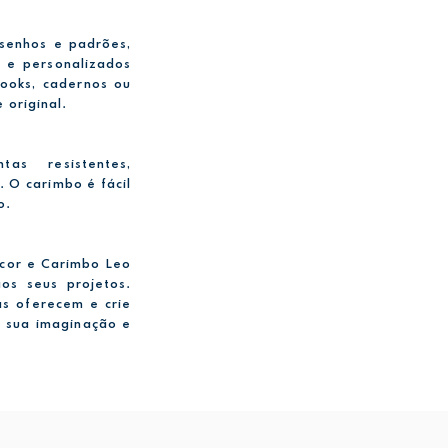
esenhos e padrões,
s e personalizados
books, cadernos ou
 original.
as resistentes,
 O carimbo é fácil
o.
ocor e Carimbo Leo
os seus projetos.
as oferecem e crie
e sua imaginação e