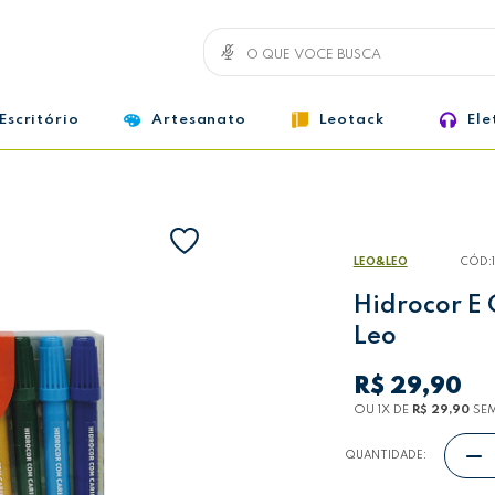
Escritório
Artesanato
Leotack
Ele
LEO&LEO
CÓD:
Hidrocor E 
Leo
R$ 29,90
OU 1
X
DE
R$ 29,90
SEM
QUANTIDADE: