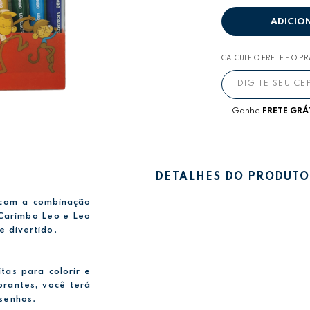
ADICIO
CALCULE O FRETE E O P
Ganhe
FRETE GRÁ
DETALHES DO PRODUTO
 com a combinação
 Carimbo Leo e Leo
e divertido.
tas para colorir e
brantes, você terá
esenhos.