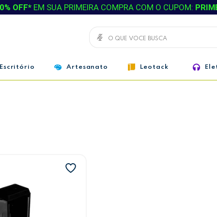
0% OFF*
EM SUA PRIMEIRA COMPRA COM O CUPOM:
PRIM
Escritório
Artesanato
Leotack
Ele