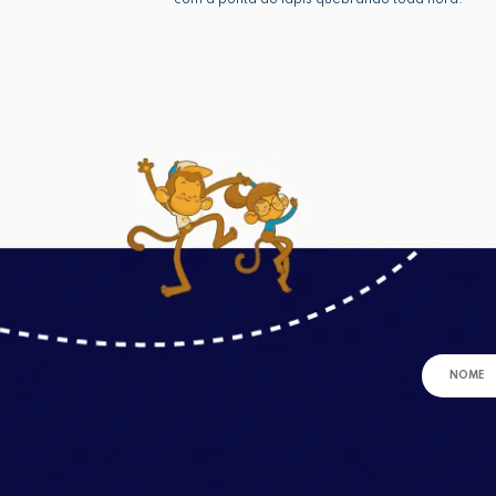
com a ponta do lápis quebrando toda hora.