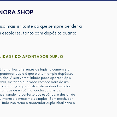
ONORA SHOP
isa mais irritante do que sempre perder a
 escolares, tanto com depósito quanto
LIDADE DO APONTADOR DUPLO
 tamanhos diferentes de lápis: o comum e o
apontador duplo é que ele tem amplo depósito,
studos. A sua versatilidade pode apontar lápis
ever, evitando que você compre mais de um
a as crianças que gostam de material escolar
stampas de unicórnio, cactos, planetas,
 pensando no conforto dos usuários, o design do
eu manuseio muito mais simples! Sem machucar
 Tudo isso torna o apontador duplo ideal para o