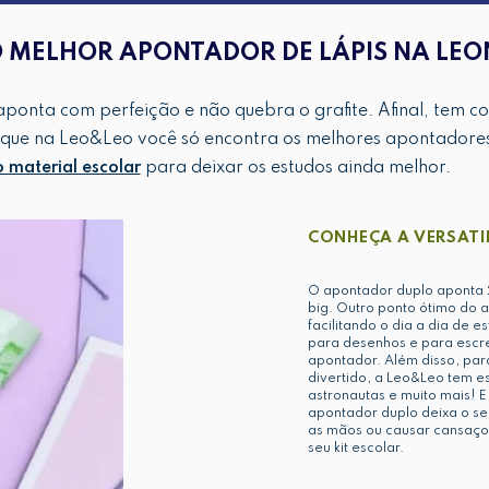
 MELHOR APONTADOR DE LÁPIS NA LE
ponta com perfeição e não quebra o grafite. Afinal, tem co
 que na Leo&Leo você só encontra os melhores apontadores
material escolar
para deixar os estudos ainda melhor.
CONHEÇA A VERSATI
O apontador duplo aponta 2
big. Outro ponto ótimo do 
facilitando o dia a dia de e
para desenhos e para escr
apontador. Além disso, par
divertido, a Leo&Leo tem e
astronautas e muito mais! E
apontador duplo deixa o s
as mãos ou causar cansaço.
seu kit escolar.