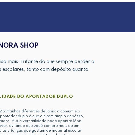
ONORA SHOP
isa mais irritante do que sempre perder a
 escolares, tanto com depósito quanto
LIDADE DO APONTADOR DUPLO
 tamanhos diferentes de lápis: o comum e o
apontador duplo é que ele tem amplo depósito,
studos. A sua versatilidade pode apontar lápis
ever, evitando que você compre mais de um
a as crianças que gostam de material escolar