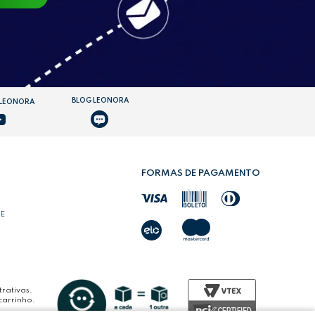
BLOG LEONORA
 LEONORA
FORMAS DE PAGAMENTO
DE
rativas.
carrinho.