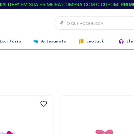
0% OFF*
EM SUA PRIMEIRA COMPRA COM O CUPOM:
PRIM
Escritório
Artesanato
Leotack
Ele