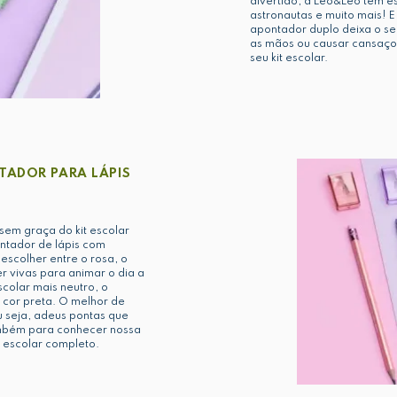
divertido, a Leo&Leo tem e
astronautas e muito mais! E
apontador duplo deixa o s
as mãos ou causar cansaço.
seu kit escolar.
TADOR PARA LÁPIS
sem graça do kit escolar
ontador de lápis com
escolher entre o rosa, o
r vivas para animar o dia a
colar mais neutro, o
 cor preta. O melhor de
u seja, adeus pontas que
mbém para conhecer nossa
 escolar completo.