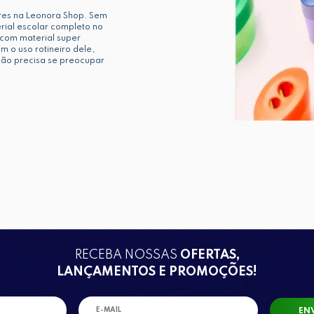
res na Leonora Shop. Sem
erial escolar completo no
 com material super
m o uso rotineiro dele,
 não precisa se preocupar
RECEBA NOSSAS
OFERTAS,
LANÇAMENTOS E PROMOÇÕES!
EN