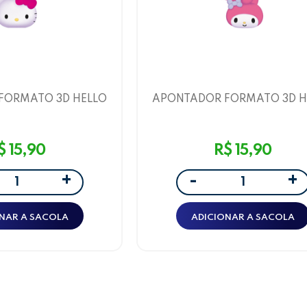
FORMATO 3D HELLO
APONTADOR FORMATO 3D H
IGOS HELLO KITTY
KITTY E AMIGOS MY MEL
EOARTE
LEOARTE
$ 15,90
R$ 15,90
+
+
-
NAR A SACOLA
ADICIONAR A SACOLA