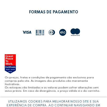
POLÍTICA DE PRIVACIDADE
MEUS PEDIDOS
LEONORA SHOP
POLÍTICA DE TROCAS
FORMAS DE PAGAMENTO
POLÍTICA DE ENTREGA
LEO&LEO
JOCAR OFFICE
LEOARTE
YOUTUBE LEONORA
Os preços, fretes e condições de pagamento são exclusivos para
compras pelo site. As imagens dos produtos são meramente
ilustrativas.
Os estoques são limitados e os valores podem sofrer alterações sem
aviso prévio. Em caso de divergência, o preço válido é o do carrinho.
BLOG LEONORA
UTILIZAMOS COOKIES PARA MELHORAR NOSSO SITE E SUA
Copyright © LEONORA COMERCIO INTERNACIONAL LTDA -
CNPJ:
EXPERIÊNCIA DE COMPRA. AO CONTINUAR NAVEGANDO EM
03.064.692/0005-53