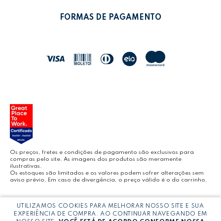
LEONORA SHOP
POLÍTICA DE TROCAS
FORMAS DE PAGAMENTO
POLÍTICA DE ENTREGA
LEO&LEO
JOCAR OFFICE
LEOARTE
YOUTUBE LEONORA
Os preços, fretes e condições de pagamento são exclusivos para
compras pelo site. As imagens dos produtos são meramente
ilustrativas.
Os estoques são limitados e os valores podem sofrer alterações sem
aviso prévio. Em caso de divergência, o preço válido é o do carrinho.
BLOG LEONORA
Copyright © LEONORA COMERCIO INTERNACIONAL LTDA -
CNPJ:
UTILIZAMOS COOKIES PARA MELHORAR NOSSO SITE E SUA
03.064.692/0005-53
EXPERIÊNCIA DE COMPRA. AO CONTINUAR NAVEGANDO EM