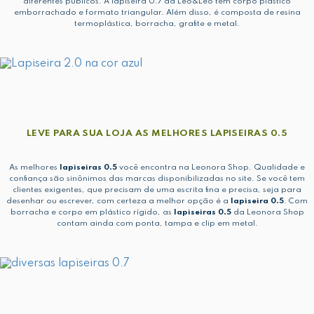
diferentes públicos. A lapiseira 0.7 da Leo&Leo tem corpo plástico
emborrachado e formato triangular. Além disso, é composta de resina
termoplástica, borracha, grafite e metal.
LEVE PARA SUA LOJA AS MELHORES LAPISEIRAS 0.5
As melhores
lapiseiras 0.5
você encontra na Leonora Shop. Qualidade e
confiança são sinônimos das marcas disponibilizadas no site. Se você tem
clientes exigentes, que precisam de uma escrita fina e precisa, seja para
desenhar ou escrever, com certeza a melhor opção é a
lapiseira 0.5
. Com
borracha e corpo em plástico rígido, as
lapiseiras 0.5
da Leonora Shop
contam ainda com ponta, tampa e clip em metal.