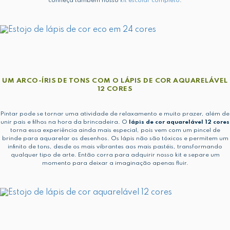
conheça também nosso
kit escolar completo
.
UM ARCO-ÍRIS DE TONS COM O LÁPIS DE COR AQUARELÁVEL
12 CORES
Pintar pode se tornar uma atividade de relaxamento e muito prazer, além de
unir pais e filhos na hora da brincadeira. O
lápis de cor aquarelável 12 cores
torna essa experiência ainda mais especial, pois vem com um pincel de
brinde para aquarelar os desenhos. Os lápis não são tóxicos e permitem um
infinito de tons, desde os mais vibrantes aos mais pastéis, transformando
qualquer tipo de arte. Então corra para adquirir nosso kit e separe um
momento para deixar a imaginação apenas fluir.