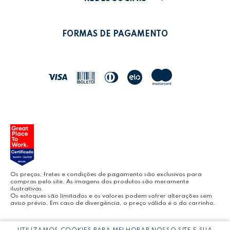
POLÍTICA DE PRIVACIDADE
MEUS PEDIDOS
LEONORA SHOP
POLÍTICA DE TROCAS
FORMAS DE PAGAMENTO
POLÍTICA DE ENTREGA
LEO&LEO
JOCAR OFFICE
LEOARTE
YOUTUBE LEONORA
Os preços, fretes e condições de pagamento são exclusivos para
compras pelo site. As imagens dos produtos são meramente
ilustrativas.
Os estoques são limitados e os valores podem sofrer alterações sem
aviso prévio. Em caso de divergência, o preço válido é o do carrinho.
BLOG LEONORA
Copyright © LEONORA COMERCIO INTERNACIONAL LTDA -
CNPJ: