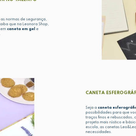
 as normas de segurança,
 saiba que na Leonora Shop,
s em
caneta em gel
e
.
CANETA ESFEROGRÁF
Seja a
caneta esferográfi
possibilidades para que vo
traços finos e rebuscados,
projeto mais rústico e bási
escola, as canetas Leo&Leo
necessidades.