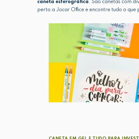
caneta esferográfica
. São canetas com di
perto a Jocar Office e encontre tudo o que
CANETA EM GEL E TUDO PARA INVES