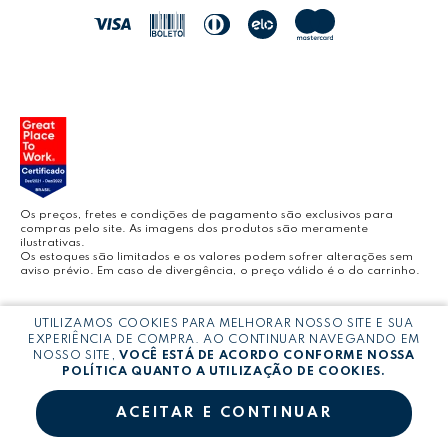
JOCAR OFFICE
LEOARTE
YOUTUBE LEONORA
Os preços, fretes e condições de pagamento são exclusivos para
compras pelo site. As imagens dos produtos são meramente
ilustrativas.
Os estoques são limitados e os valores podem sofrer alterações sem
aviso prévio. Em caso de divergência, o preço válido é o do carrinho.
BLOG LEONORA
Copyright © LEONORA COMERCIO INTERNACIONAL LTDA -
CNPJ:
UTILIZAMOS COOKIES PARA MELHORAR NOSSO SITE E SUA
03.064.692/0005-53
EXPERIÊNCIA DE COMPRA. AO CONTINUAR NAVEGANDO EM
NOSSO SITE,
VOCÊ ESTÁ DE ACORDO CONFORME NOSSA
POLÍTICA QUANTO A UTILIZAÇÃO DE COOKIES.
ACEITAR E CONTINUAR