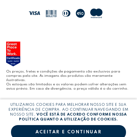
LEO&LEO
JOCAR OFFICE
LEOARTE
YOUTUBE LEONORA
Os preços, fretes e condições de pagamento são exclusivos para
compras pelo site. As imagens dos produtos são meramente
ilustrativas.
Os estoques são limitados e os valores podem sofrer alterações sem
aviso prévio. Em caso de divergência, o preço válido é o do carrinho.
BLOG LEONORA
Copyright © LEONORA COMERCIO INTERNACIONAL LTDA -
CNPJ:
UTILIZAMOS COOKIES PARA MELHORAR NOSSO SITE E SUA
03.064.692/0005-53
EXPERIÊNCIA DE COMPRA. AO CONTINUAR NAVEGANDO EM
NOSSO SITE,
VOCÊ ESTÁ DE ACORDO CONFORME NOSSA
POLÍTICA QUANTO A UTILIZAÇÃO DE COOKIES.
ACEITAR E CONTINUAR