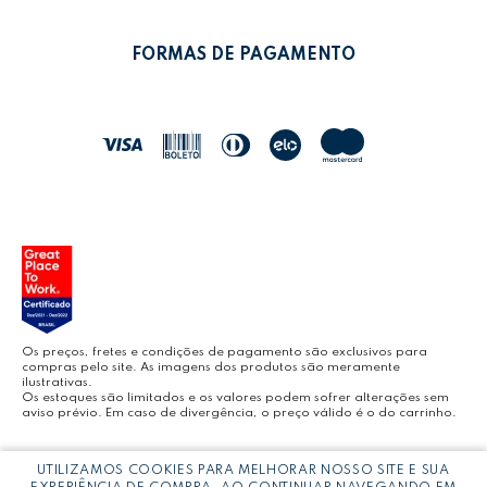
POLÍTICA DE PRIVACIDADE
MEUS PEDIDOS
LEONORA SHOP
POLÍTICA DE TROCAS
FORMAS DE PAGAMENTO
POLÍTICA DE ENTREGA
LEO&LEO
JOCAR OFFICE
LEOARTE
YOUTUBE LEONORA
Os preços, fretes e condições de pagamento são exclusivos para
compras pelo site. As imagens dos produtos são meramente
ilustrativas.
Os estoques são limitados e os valores podem sofrer alterações sem
aviso prévio. Em caso de divergência, o preço válido é o do carrinho.
BLOG LEONORA
Copyright © LEONORA COMERCIO INTERNACIONAL LTDA -
CNPJ:
UTILIZAMOS COOKIES PARA MELHORAR NOSSO SITE E SUA
03.064.692/0005-53