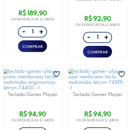
Microfone Preto Letron
Vermelho Membrana
Resistente/ Ergonômico
R$ 189,90
Letron
R$ 92,90
OU 6X DE
R$ 31,65
OU 3X DE
R$ 30,96
-
+
-
+
Teclado Gamer Player
Teclado Gamer Player
Preto Membrana Tecla
Azul Membrana Tecla
Multimidia Ergonômico
Multimidia Ergonômico
Letron
Letron
R$ 94,90
R$ 94,90
OU 3X DE
R$ 31,63
OU 3X DE
R$ 31,63