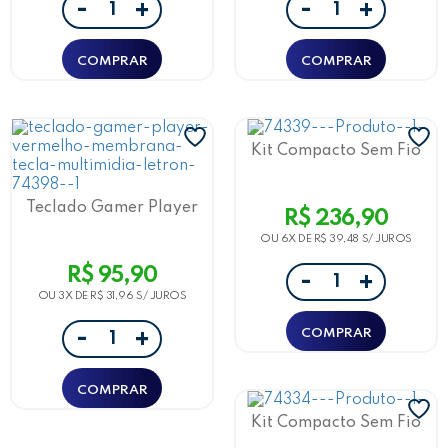
-
-
+
+
Kit Compacto Sem Fio
Letron Teclado 78 Teclas,
Mouse 3 Botões 1000 Dpi
Gold Rose
Teclado Gamer Player
R$ 236,90
Vermelho Membrana
Tecla Multimidia
OU 6X DE
R$ 39,48
Ergonômico Letron
R$ 95,90
-
+
OU 3X DE
R$ 31,96
-
+
Kit Compacto Sem Fio
Letron Teclado 78 Teclas,