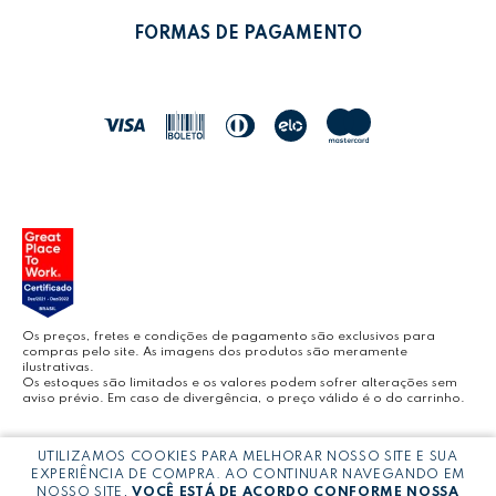
LEONORA SHOP
POLÍTICA DE TROCAS
FORMAS DE PAGAMENTO
POLÍTICA DE ENTREGA
LEO&LEO
JOCAR OFFICE
LEOARTE
YOUTUBE LEONORA
Os preços, fretes e condições de pagamento são exclusivos para
compras pelo site. As imagens dos produtos são meramente
ilustrativas.
Os estoques são limitados e os valores podem sofrer alterações sem
aviso prévio. Em caso de divergência, o preço válido é o do carrinho.
BLOG LEONORA
Copyright © LEONORA COMERCIO INTERNACIONAL LTDA -
CNPJ:
UTILIZAMOS COOKIES PARA MELHORAR NOSSO SITE E SUA
03.064.692/0005-53
EXPERIÊNCIA DE COMPRA. AO CONTINUAR NAVEGANDO EM
NOSSO SITE,
VOCÊ ESTÁ DE ACORDO CONFORME NOSSA