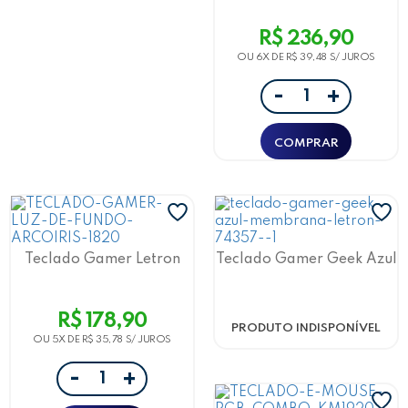
Mouse 3 Botões 1000 Dpi
Preto
R$ 236,90
OU 6X DE
R$ 39,48
-
+
Teclado Gamer Letron
Teclado Gamer Geek Azul
Rgb, 114 Teclas, Teclas
Membrana Resistente
Multimídia Multi L-Pro
Ergonômico Letron
R$ 178,90
PRODUTO INDISPONÍVEL
OU 5X DE
R$ 35,78
-
+