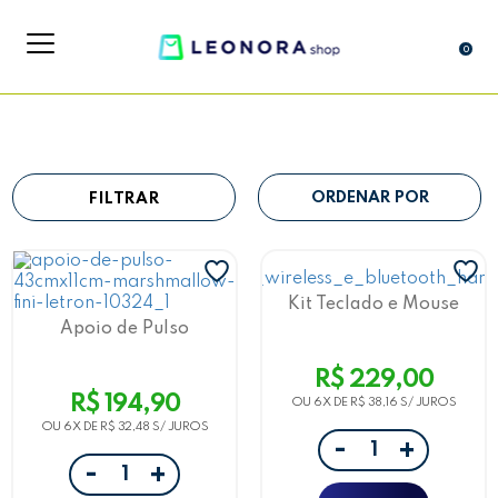
0
FILTRAR
Kit Teclado e Mouse
Harry Potter Letron
Apoio de Pulso
Marshmallow Fini
43cmx11cm Letron
R$ 229,00
R$ 194,90
OU 6X DE
R$ 38,16
OU 6X DE
R$ 32,48
-
+
-
+