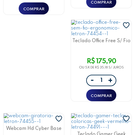
Teclado Office Free S/ Fio
Ergonomico Bluetooth
Preto Letron
R$ 175,90
OU 5X DE
R$ 35,18
-
+
Webcam Hd Cyber Base
Giratoria 360 C/
Teclado Gamer Geek