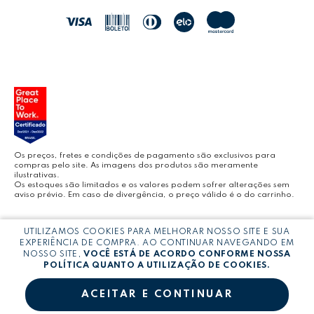
JOCAR OFFICE
LEOARTE
YOUTUBE LEONORA
Os preços, fretes e condições de pagamento são exclusivos para
compras pelo site. As imagens dos produtos são meramente
ilustrativas.
Os estoques são limitados e os valores podem sofrer alterações sem
aviso prévio. Em caso de divergência, o preço válido é o do carrinho.
BLOG LEONORA
Copyright © LEONORA COMERCIO INTERNACIONAL LTDA -
CNPJ:
UTILIZAMOS COOKIES PARA MELHORAR NOSSO SITE E SUA
03.064.692/0005-53
EXPERIÊNCIA DE COMPRA. AO CONTINUAR NAVEGANDO EM
NOSSO SITE,
VOCÊ ESTÁ DE ACORDO CONFORME NOSSA
POLÍTICA QUANTO A UTILIZAÇÃO DE COOKIES.
ACEITAR E CONTINUAR