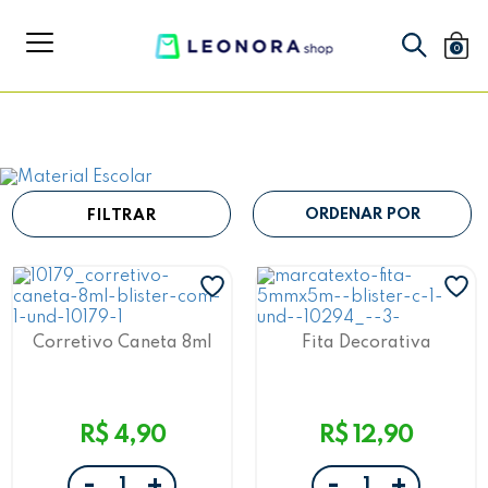
0
FILTRAR
Corretivo Caneta 8ml
Fita Decorativa
Jocar Office
Translúcida Marca-Texto
5mmx5m Verde Jocar
Office
R$ 4,90
R$ 12,90
-
-