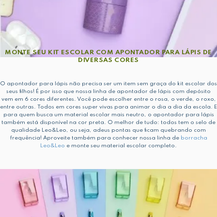
MONTE SEU KIT ESCOLAR COM APONTADOR PARA LÁPIS DE
DIVERSAS CORES
O apontador para lápis não precisa ser um item sem graça do kit escolar dos
seus filhos! É por isso que nossa linha de apontador de lápis com depósito
vem em 6 cores diferentes. Você pode escolher entre o rosa, o verde, o roxo,
entre outras. Todos em cores super vivas para animar o dia a dia da escola. E
para quem busca um material escolar mais neutro, o apontador para lápis
também está disponível na cor preta. O melhor de tudo: todos tem o selo de
qualidade Leo&Leo, ou seja, adeus pontas que ficam quebrando com
frequência! Aproveite também para conhecer nossa linha de
borracha
Leo&Leo
e monte seu material escolar completo.