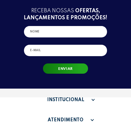
RECEBA NOSSAS
OFERTAS,
LANÇAMENTOS E PROMOÇÕES!
ENVIAR
INSTITUCIONAL
QUEM SOMOS
ATENDIMENTO
TERMOS DE USO