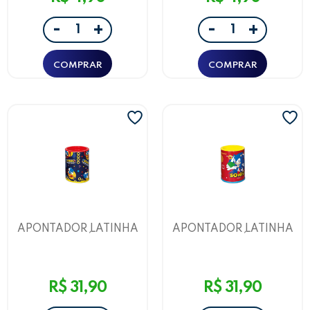
-
-
+
+
APONTADOR LATINHA
APONTADOR LATINHA
CORPO METÁLICO C/
CORPO METÁLICO C/
DEPÓSITO 2 FUROS
DEPÓSITO 2 FUROS
SONIC - VERMELHO E
SONIC - AMARELO E
AMARELO LEO&LEO
AZUL LEO&LEO
R$ 31,90
R$ 31,90