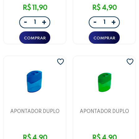
R$ 11,90
R$ 4,90
-
-
+
+
APONTADOR DUPLO
APONTADOR DUPLO
OVAL/DEPOSITO AZUL
OVAL/DEPOSITO - VERDE
LEOELEO
LEOELEO
R$ 4,90
R$ 4,90