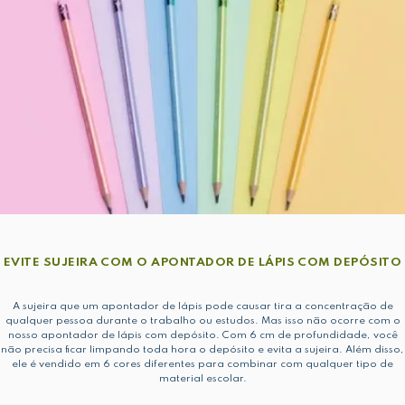
EVITE SUJEIRA COM O APONTADOR DE LÁPIS COM DEPÓSITO
A sujeira que um apontador de lápis pode causar tira a concentração de
qualquer pessoa durante o trabalho ou estudos. Mas isso não ocorre com o
nosso apontador de lápis com depósito. Com 6 cm de profundidade, você
não precisa ficar limpando toda hora o depósito e evita a sujeira. Além disso,
ele é vendido em 6 cores diferentes para combinar com qualquer tipo de
material escolar.