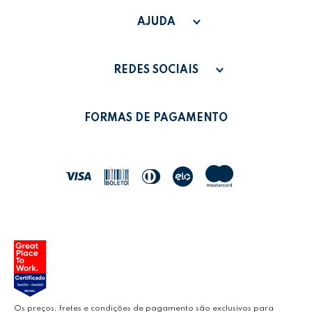
SAC - SAC@GRUPOLEONORA.COM.BR
FAQ
AJUDA
FALE CONOSCO
PAGAMENTO
MINHA CONTA
REDES SOCIAIS
POLÍTICA DE PRIVACIDADE
MEUS PEDIDOS
LEONORA SHOP
POLÍTICA DE TROCAS
FORMAS DE PAGAMENTO
POLÍTICA DE ENTREGA
LEO&LEO
JOCAR OFFICE
LEOARTE
YOUTUBE LEONORA
Os preços, fretes e condições de pagamento são exclusivos para