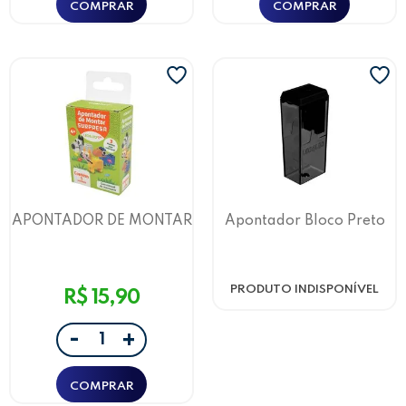
APONTADOR DE MONTAR
Apontador Bloco Preto
SURPRESA ANIMAIS UM
Leo&Leo
FURO BLISTER LEO&LEO
PRODUTO INDISPONÍVEL
R$ 15,90
-
+