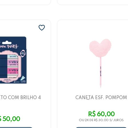
TO COM BRILHO 4
CANETA ESF. POMPOM
A TAVARES - CAIXA
CORAÇÃO BRUNA TAVAR
ND - LEOARTE
PONTA 1.0 - ROSA LEOAR
R$ 60,00
$ 50,00
OU 2X DE
R$ 30,00