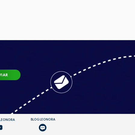
VIAR
BLOG LEONORA
 LEONORA