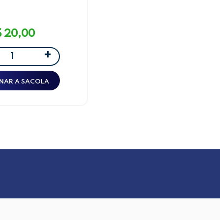
NA TAVARES ROSA
O LEOARTE
$ 20,00
+
NAR A SACOLA