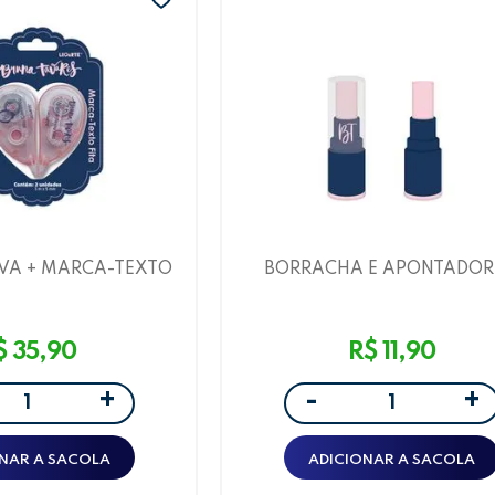
IVA + MARCA-TEXTO
BORRACHA E APONTADOR
 BRUNA TAVARES -
DEPOSITO BRUNA TAVARE
2 UNID. - LEOARTE
LEOARTE
$ 35,90
R$ 11,90
+
+
-
NAR A SACOLA
ADICIONAR A SACOLA