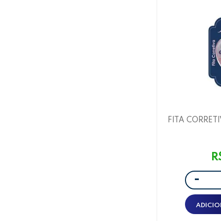
FITA CORRET
FITA 5MMX5M
BLISTER C/ 
R
-
ADICIO