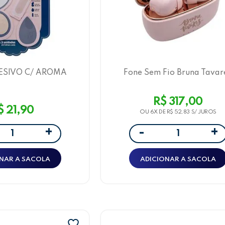
ESIVO C/ AROMA
Fone Sem Fio Bruna Tavar
ES - CARTELA C/ 3
Earbuds Case Carregado
F CADA - LEOARTE
Bluetooth 5.3 - Letron
R$ 317,00
$ 21,90
OU 6X DE
R$ 52,83
+
+
-
NAR A SACOLA
ADICIONAR A SACOLA