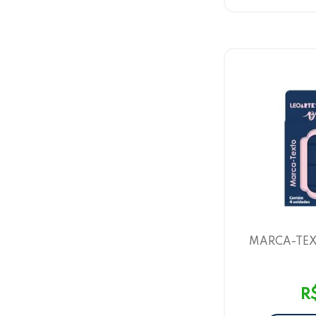
MARCA-TEX
CORES BRUN
C/4 U
R