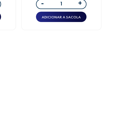
+
-
ADICIONAR A SACOLA