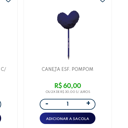
 C/
CANETA ESF. POMPOM
S -
CORAÇÃO BRUNA TAVARES
PONTA 1.0 - AZUL LEOARTE
R$ 60,00
OU 2X DE
R$ 30,00
+
-
ADICIONAR A SACOLA