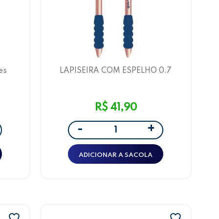
es
LAPISEIRA COM ESPELHO 0.7
r
BRUNA TAVARES - DISPLAY C/ 12
UNID. - LEOARTE
R$ 41,90
+
-
ADICIONAR A SACOLA