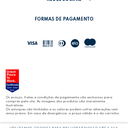
POLÍTICA DE PRIVACIDADE
MEUS PEDIDOS
LEONORA SHOP
POLÍTICA DE TROCAS
FORMAS DE PAGAMENTO
POLÍTICA DE ENTREGA
LEO&LEO
JOCAR OFFICE
LEOARTE
YOUTUBE LEONORA
Os preços, fretes e condições de pagamento são exclusivos para
compras pelo site. As imagens dos produtos são meramente
ilustrativas.
Os estoques são limitados e os valores podem sofrer alterações sem
aviso prévio. Em caso de divergência, o preço válido é o do carrinho.
BLOG LEONORA
Copyright © LEONORA COMERCIO INTERNACIONAL LTDA -
CNPJ: