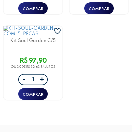
Kit Soul Garden C/5
Peças Leoarte
R$ 97,90
OU 3X DE
R$ 32,63
-
+