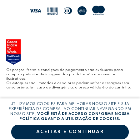
JOCAR OFFICE
LEOARTE
YOUTUBE LEONORA
Os preços, fretes e condições de pagamento são exclusivos para
compras pelo site. As imagens dos produtos são meramente
ilustrativas.
Os estoques são limitados e os valores podem sofrer alterações sem
aviso prévio. Em caso de divergência, o preço válido é o do carrinho.
BLOG LEONORA
Copyright © LEONORA COMERCIO INTERNACIONAL LTDA -
CNPJ:
UTILIZAMOS COOKIES PARA MELHORAR NOSSO SITE E SUA
03.064.692/0005-53
EXPERIÊNCIA DE COMPRA. AO CONTINUAR NAVEGANDO EM
NOSSO SITE,
VOCÊ ESTÁ DE ACORDO CONFORME NOSSA
POLÍTICA QUANTO A UTILIZAÇÃO DE COOKIES.
ACEITAR E CONTINUAR