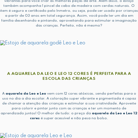
vibrantes para você criar as melhores peças de arte. Além disso, o estojo
também acompanha 1 pincel de cabo de madeira com cerdas naturais. O
item é seguro e certificado pelo Inmetro, ou seja, pode ser usado por crianças
a partir de 03 anos em total segurança. Assim, você pode ter um dia em
família desenhando e pintando, aproveitando para estimular a imaginação
das crianças. Perfeito, não é mesmo?
A AQUARELA DA LEO E LEO 12 CORES É PERFEITA PARA A
ESCOLA DAS CRIANÇAS
A
aquarela da Leo e Leo
vem com 12 cores atóxicas, sendo perfeitas para o
uso no dia a dia escolar. A coloração super vibrante e pigmentada é capaz
de chamar a atenção das crianças e estimular a sua criatividade. Aproveite
para colorir e pintar junto com as crianças e ter um momento de
aprendizado juntos! O melhor de tudo: o preço da
aquarela da Leo e Leo 12
cores
é super acessível e não pesa no bolso.