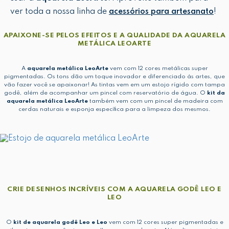
ver toda a nossa linha de
acessórios para artesanato
!
APAIXONE-SE PELOS EFEITOS E A QUALIDADE DA AQUARELA
METÁLICA LEOARTE
A
aquarela metálica LeoArte
vem com 12 cores metálicas super
pigmentadas. Os tons dão um toque inovador e diferenciado às artes, que
vão fazer você se apaixonar! As tintas vem em um estojo rígido com tampa
godê, além de acompanhar um pincel com reservatório de água. O
kit da
aquarela metálica LeoArte
também vem com um pincel de madeira com
cerdas naturais e esponja específica para a limpeza dos mesmos.
CRIE DESENHOS INCRÍVEIS COM A AQUARELA GODÊ LEO E
LEO
O
kit de aquarela godê Leo e Leo
vem com 12 cores super pigmentadas e