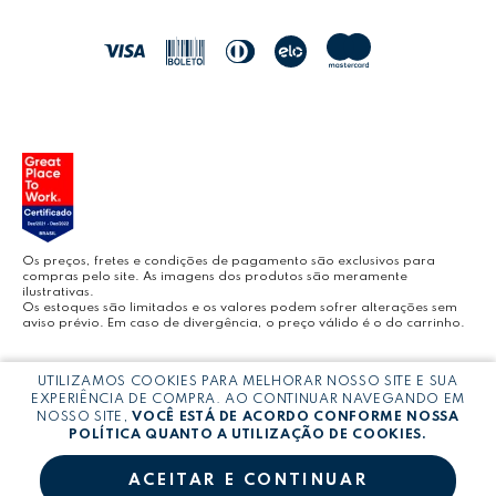
LEO&LEO
JOCAR OFFICE
LEOARTE
YOUTUBE LEONORA
Os preços, fretes e condições de pagamento são exclusivos para
compras pelo site. As imagens dos produtos são meramente
ilustrativas.
Os estoques são limitados e os valores podem sofrer alterações sem
aviso prévio. Em caso de divergência, o preço válido é o do carrinho.
BLOG LEONORA
Copyright © LEONORA COMERCIO INTERNACIONAL LTDA -
CNPJ:
UTILIZAMOS COOKIES PARA MELHORAR NOSSO SITE E SUA
03.064.692/0005-53
EXPERIÊNCIA DE COMPRA. AO CONTINUAR NAVEGANDO EM
NOSSO SITE,
VOCÊ ESTÁ DE ACORDO CONFORME NOSSA
POLÍTICA QUANTO A UTILIZAÇÃO DE COOKIES.
ACEITAR E CONTINUAR