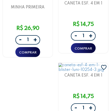
CANETA ESF. 4 EM 1
MINHA PRIMEIRA
PONTA 1.0 CAIXA COM 12
HIDROCOR EXTRA BIG -
UND AMARELO E ROSA -
CAIXA C/ 6 UND -
LEOELEO
LEO&LEO
R$ 14,75
R$ 26,90
-
+
-
+
CANETA ESF. 4 EM 1
PONTA 1.0 CAIXA COM 12
UND AZUL E AMARELO -
LEO&LEO
R$ 14,75
-
+