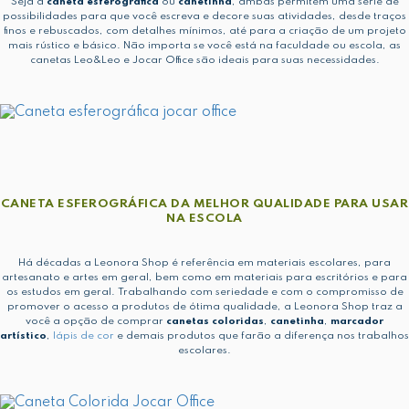
Seja a
caneta esferográfica
ou
canetinha
, ambas permitem uma série de
possibilidades para que você escreva e decore suas atividades, desde traços
finos e rebuscados, com detalhes mínimos, até para a criação de um projeto
mais rústico e básico. Não importa se você está na faculdade ou escola, as
canetas Leo&Leo e Jocar Office são ideais para suas necessidades.
CANETA ESFEROGRÁFICA DA MELHOR QUALIDADE PARA USAR
NA ESCOLA
Há décadas a Leonora Shop é referência em materiais escolares, para
artesanato e artes em geral, bem como em materiais para escritórios e para
os estudos em geral. Trabalhando com seriedade e com o compromisso de
promover o acesso a produtos de ótima qualidade, a Leonora Shop traz a
você a opção de comprar
canetas coloridas
,
canetinha
,
marcador
artístico
,
lápis de cor
e demais produtos que farão a diferença nos trabalhos
escolares.