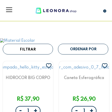
0
FILTRAR
HIDROCOR BIG CORPO
Caneta Esferográfica
ESTAMPADO HELLO
Customizável Hello Kitty
KITTY - ESTOJO C/ 12
Leo&Leo
UND - LEO&LEO
R$ 37,90
R$ 26,90
-
-
+
+