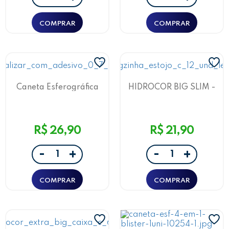
Caneta Esferográfica
HIDROCOR BIG SLIM -
Customizável Harry
ESTOJO C/ 12 UND -
Potter Leo&Leo
LEO&LEO
R$ 26,90
R$ 21,90
-
-
+
+