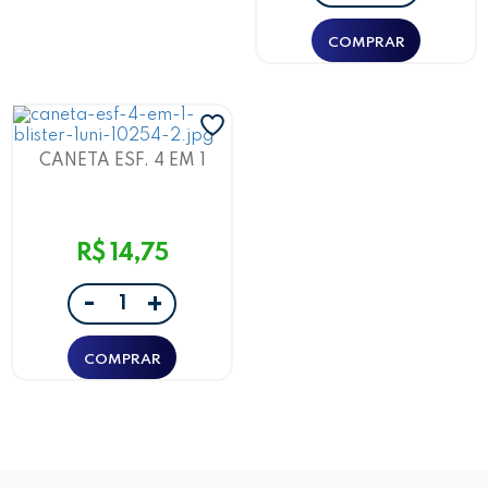
CANETA ESF. 4 EM 1
PONTA 1.0 CAIXA COM 12
UND ROSA E AZUL -
LEO&LEO
R$ 14,75
-
+