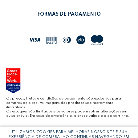
POLÍTICA DE PRIVACIDADE
MEUS PEDIDOS
LEONORA SHOP
POLÍTICA DE TROCAS
FORMAS DE PAGAMENTO
POLÍTICA DE ENTREGA
LEO&LEO
JOCAR OFFICE
LEOARTE
YOUTUBE LEONORA
Os preços, fretes e condições de pagamento são exclusivos para
compras pelo site. As imagens dos produtos são meramente
ilustrativas.
Os estoques são limitados e os valores podem sofrer alterações sem
aviso prévio. Em caso de divergência, o preço válido é o do carrinho.
BLOG LEONORA
Copyright © LEONORA COMERCIO INTERNACIONAL LTDA -
CNPJ:
UTILIZAMOS COOKIES PARA MELHORAR NOSSO SITE E SUA
03.064.692/0005-53
EXPERIÊNCIA DE COMPRA. AO CONTINUAR NAVEGANDO EM