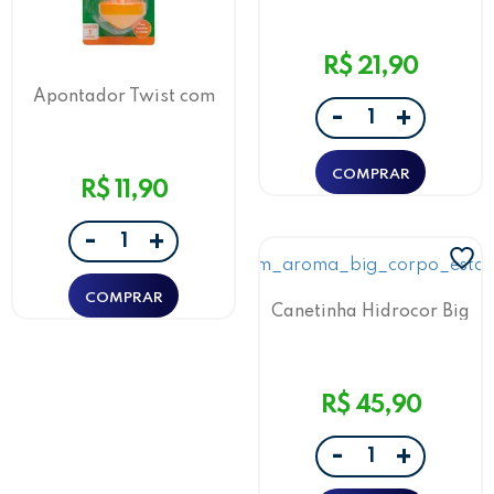
c/6un Leo&Leo
R$ 21,90
Apontador Twist com
-
+
Deposito Laranja
Leo&Leo
R$ 11,90
-
+
Canetinha Hidrocor Big
com Aroma Fini 12 Cores
Leo&Leo
R$ 45,90
-
+