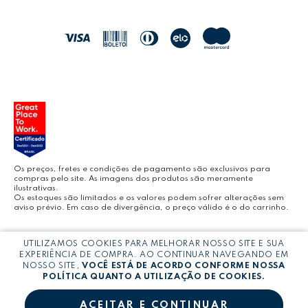
POLÍTICA DE ENTREGA
LEO&LEO
JOCAR OFFICE
LEOARTE
YOUTUBE LEONORA
Os preços, fretes e condições de pagamento são exclusivos para
compras pelo site. As imagens dos produtos são meramente
ilustrativas.
Os estoques são limitados e os valores podem sofrer alterações sem
aviso prévio. Em caso de divergência, o preço válido é o do carrinho.
BLOG LEONORA
Copyright © LEONORA COMERCIO INTERNACIONAL LTDA -
CNPJ:
UTILIZAMOS COOKIES PARA MELHORAR NOSSO SITE E SUA
03.064.692/0005-53
EXPERIÊNCIA DE COMPRA. AO CONTINUAR NAVEGANDO EM
NOSSO SITE,
VOCÊ ESTÁ DE ACORDO CONFORME NOSSA
POLÍTICA QUANTO A UTILIZAÇÃO DE COOKIES.
ACEITAR E CONTINUAR