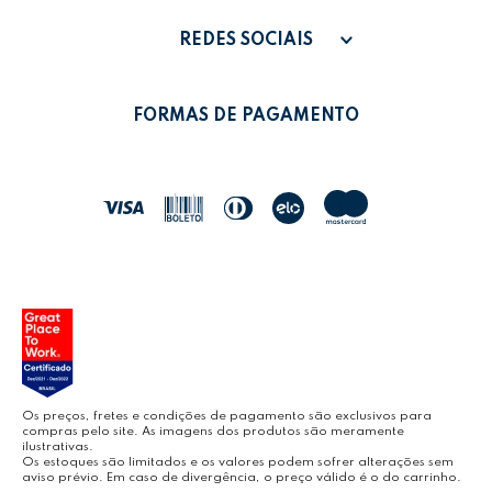
PAGAMENTO
MINHA CONTA
REDES SOCIAIS
POLÍTICA DE PRIVACIDADE
MEUS PEDIDOS
LEONORA SHOP
POLÍTICA DE TROCAS
FORMAS DE PAGAMENTO
POLÍTICA DE ENTREGA
LEO&LEO
JOCAR OFFICE
LEOARTE
YOUTUBE LEONORA
Os preços, fretes e condições de pagamento são exclusivos para
compras pelo site. As imagens dos produtos são meramente
ilustrativas.
Os estoques são limitados e os valores podem sofrer alterações sem
aviso prévio. Em caso de divergência, o preço válido é o do carrinho.
BLOG LEONORA