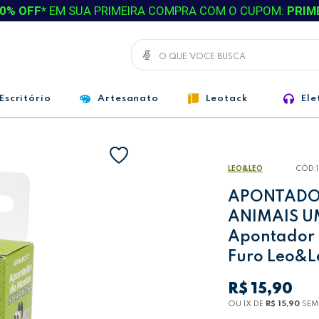
0% OFF*
EM SUA PRIMEIRA COMPRA COM O CUPOM:
PRIM
Escritório
Artesanato
Leotack
Ele
LEO&LEO
CÓD:
APONTADO
ANIMAIS UM
Apontador 
Furo Leo&L
R$ 15,90
OU 1
X
DE
R$ 15,90
SEM