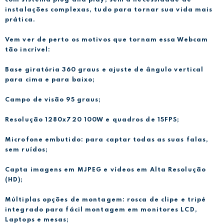
com sistema plug and play, sem a necessidade de
instalações complexas, tudo para tornar sua vida mais
prática.
Vem ver de perto os motivos que tornam essa Webcam
tão incrível:
Base giratória 360 graus e ajuste de ângulo vertical
para cima e para baixo;
Campo de visão 95 graus;
Resolução 1280x720 100W e quadros de 15FPS;
Microfone embutido: para captar todas as suas falas,
sem ruídos;
Capta imagens em MJPEG e vídeos em Alta Resolução
(HD);
Múltiplas opções de montagem: rosca de clipe e tripé
integrado para fácil montagem em monitores LCD,
Laptops e mesas;