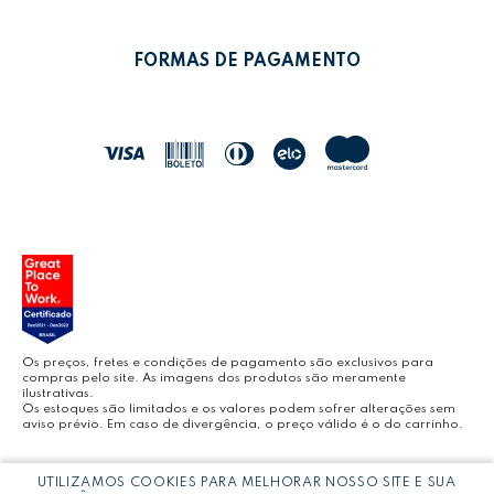
POLÍTICA DE PRIVACIDADE
MEUS PEDIDOS
LEONORA SHOP
POLÍTICA DE TROCAS
FORMAS DE PAGAMENTO
POLÍTICA DE ENTREGA
LEO&LEO
JOCAR OFFICE
LEOARTE
YOUTUBE LEONORA
Os preços, fretes e condições de pagamento são exclusivos para
compras pelo site. As imagens dos produtos são meramente
ilustrativas.
Os estoques são limitados e os valores podem sofrer alterações sem
aviso prévio. Em caso de divergência, o preço válido é o do carrinho.
BLOG LEONORA
Copyright © LEONORA COMERCIO INTERNACIONAL LTDA -
CNPJ:
UTILIZAMOS COOKIES PARA MELHORAR NOSSO SITE E SUA
03.064.692/0005-53