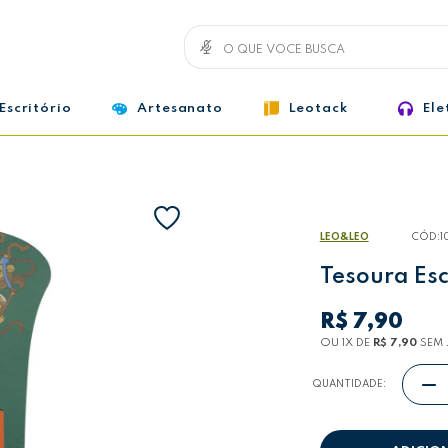
Escritório
Artesanato
Leotack
Ele
LEO&LEO
CÓD:
1
Tesoura Esc
R$ 7,90
OU 1
X
DE
R$ 7,90
SEM 
QUANTIDADE: