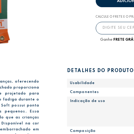
ADICIO
CALCULE O FRETE E O P
Ganhe
FRETE GRÁ
DETALHES DO PRODUTO
ianças, oferecendo
Usabilidade
achado proporciona
Componentes
e projetado para
o fadiga durante o
Indicação de uso
 Soft possui ponta
s pequenos. Essa
ndo que as crianças
Disponível na cor
e emborrachado em
Composição