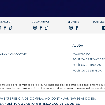
LEO&LEO
JOCAR OFFICE
LEOARTE
YOUTUBE
AJUDA
POLEONORA.COM.BR
PAGAMENTO
POLÍTICA DE PRIVACIDA
POLÍTICA DE TROCAS
POLÍTICA DE ENTREGA
lusivos para compras pelo site. As imagens dos produtos são meramente ilust
r alterações sem aviso prévio. Em caso de divergência, o preço válido é o do 
SUA EXPERIÊNCIA DE COMPRA. AO CONTINUAR NAVEGANDO EM
LTDA -
CNPJ: 03.064.692/0005-53
A POLÍTICA QUANTO A UTILIZAÇÃO DE COOKIES.