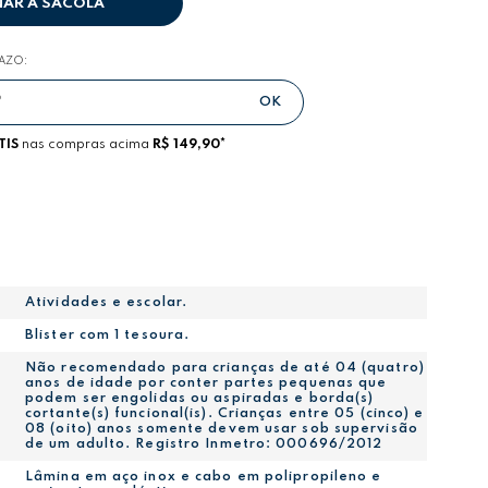
NAR A SACOLA
RAZO:
TIS
nas compras acima
R$ 149,90*
Atividades e escolar.
Blister com 1 tesoura.
Não recomendado para crianças de até 04 (quatro)
anos de idade por conter partes pequenas que
podem ser engolidas ou aspiradas e borda(s)
cortante(s) funcional(is). Crianças entre 05 (cinco) e
08 (oito) anos somente devem usar sob supervisão
de um adulto. Registro Inmetro: 000696/2012
Lâmina em aço inox e cabo em polipropileno e