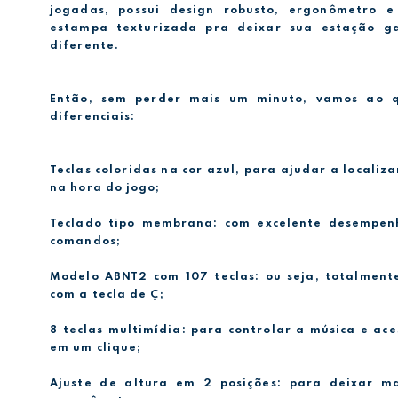
jogadas, possui design robusto, ergonômetro 
estampa texturizada pra deixar sua estação g
diferente.
Então, sem perder mais um minuto, vamos ao q
diferenciais:
Teclas coloridas na cor azul, para ajudar a localiz
na hora do jogo;
Teclado tipo membrana: com excelente desempen
comandos;
Modelo ABNT2 com 107 teclas: ou seja, totalment
com a tecla de Ç;
8 teclas multimídia: para controlar a música e ac
em um clique;
Ajuste de altura em 2 posições: para deixar ma