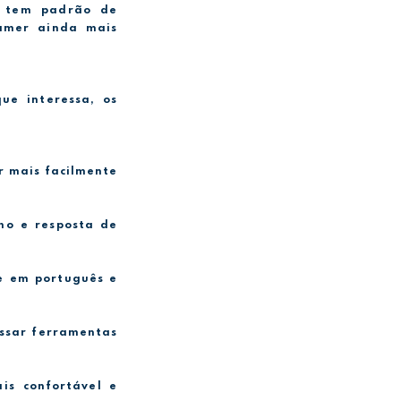
e tem padrão de
amer ainda mais
ue interessa, os
ar mais facilmente
ho e resposta de
e em português e
essar ferramentas
is confortável e