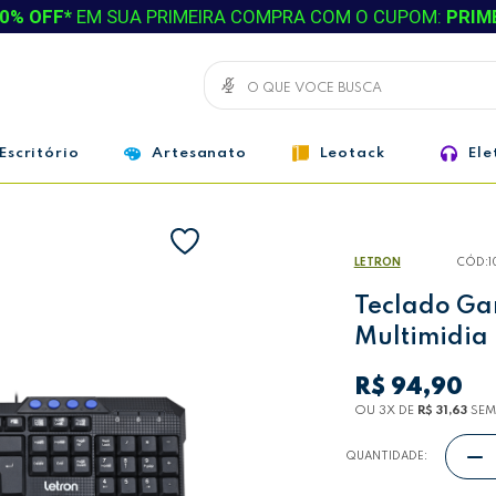
0% OFF*
EM SUA PRIMEIRA COMPRA COM O CUPOM:
PRIM
Escritório
Artesanato
Leotack
Ele
LETRON
CÓD:
1
Teclado Ga
Multimidia
R$ 94,90
OU 3
X
DE
R$ 31,63
SEM
QUANTIDADE: