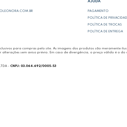
AJUDA
POLEONORA.COM.BR
PAGAMENTO
POLÍTICA DE PRIVACIDA
POLÍTICA DE TROCAS
POLÍTICA DE ENTREGA
lusivos para compras pelo site. As imagens dos produtos são meramente ilust
r alterações sem aviso prévio. Em caso de divergência, o preço válido é o do 
LTDA -
CNPJ: 03.064.692/0005-53