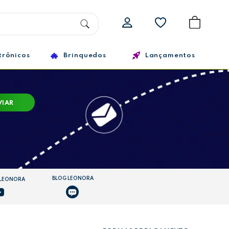
trônicos
Brinquedos
Lançamentos
VIAR
BLOG LEONORA
 LEONORA