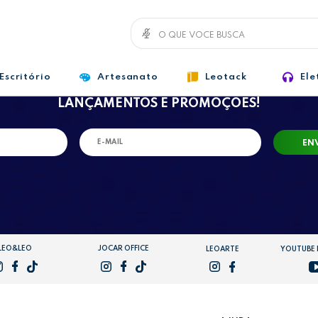
Escritório
Artesanato
Leotack
Ele
RECEBA NOSSAS
OFERTAS,
LANÇAMENTOS E PROMOÇÕES!
EN
LEO&LEO
JOCAR OFFICE
LEOARTE
YOUTUBE