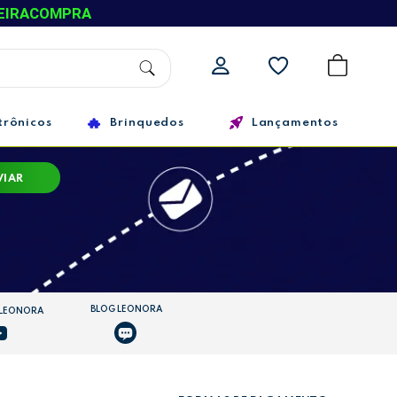
EIRACOMPRA
trônicos
Brinquedos
Lançamentos
VIAR
BLOG LEONORA
 LEONORA