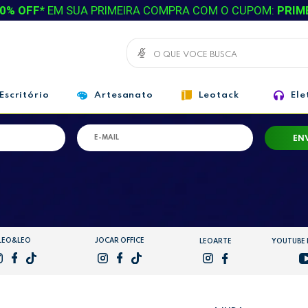
0% OFF*
EM SUA PRIMEIRA COMPRA COM O CUPOM:
PRIM
RECEBA NOSSAS
OFERTAS,
Escritório
Artesanato
Leotack
Ele
LANÇAMENTOS E PROMOÇÕES!
EN
LEO&LEO
JOCAR OFFICE
LEOARTE
YOUTUBE