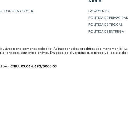
AJUDA
POLEONORA.COM.BR
PAGAMENTO
POLÍTICA DE PRIVACIDA
POLÍTICA DE TROCAS
POLÍTICA DE ENTREGA
lusivos para compras pelo site. As imagens dos produtos são meramente ilust
r alterações sem aviso prévio. Em caso de divergência, o preço válido é o do 
LTDA -
CNPJ: 03.064.692/0005-53