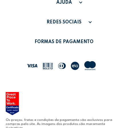
SAC - SAC@GRUPOLEONORA.COM.BR
FAQ
AJUDA
FALE CONOSCO
PAGAMENTO
MINHA CONTA
REDES SOCIAIS
POLÍTICA DE PRIVACIDADE
MEUS PEDIDOS
LEONORA SHOP
POLÍTICA DE TROCAS
FORMAS DE PAGAMENTO
POLÍTICA DE ENTREGA
LEO&LEO
JOCAR OFFICE
LEOARTE
YOUTUBE LEONORA
Os preços, fretes e condições de pagamento são exclusivos para
compras pelo site. As imagens dos produtos são meramente