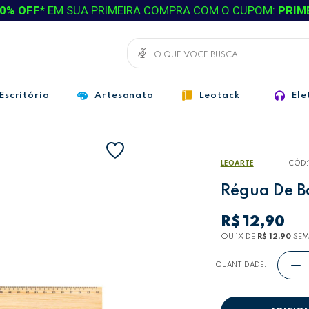
0% OFF*
EM SUA PRIMEIRA COMPRA COM O CUPOM:
PRIM
Escritório
Artesanato
Leotack
Ele
LEOARTE
CÓD:
Régua De B
R$ 12,90
OU 1
X
DE
R$ 12,90
SEM
QUANTIDADE: