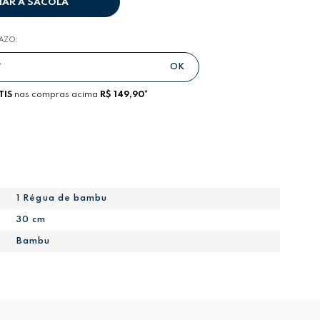
NAR A SACOLA
RAZO:
TIS
nas compras acima
R$ 149,90*
1 Régua de bambu
30 cm
Bambu