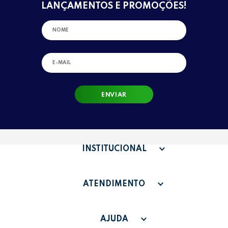
LANÇAMENTOS E PROMOÇÕES!
ENVIAR
INSTITUCIONAL
QUEM SOMOS
ATENDIMENTO
TERMOS DE USO
SAC - SAC@GRUPOLEONORA.COM.BR
FAQ
AJUDA