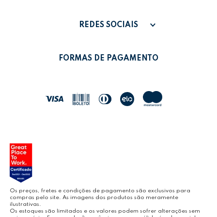
FALE CONOSCO
PAGAMENTO
MINHA CONTA
REDES SOCIAIS
POLÍTICA DE PRIVACIDADE
MEUS PEDIDOS
LEONORA SHOP
POLÍTICA DE TROCAS
FORMAS DE PAGAMENTO
POLÍTICA DE ENTREGA
LEO&LEO
JOCAR OFFICE
LEOARTE
YOUTUBE LEONORA
Os preços, fretes e condições de pagamento são exclusivos para
compras pelo site. As imagens dos produtos são meramente
ilustrativas.
Os estoques são limitados e os valores podem sofrer alterações sem