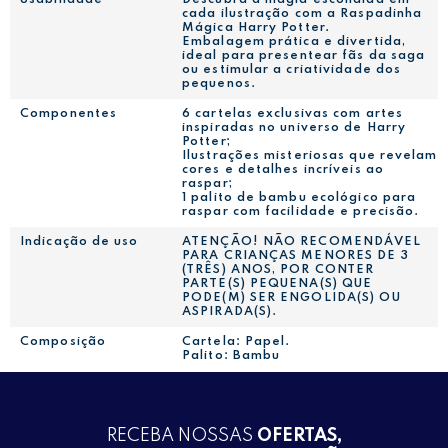
Usabilidade
Descubra a magia escondida em
cada ilustração com a Raspadinha
Mágica Harry Potter.
Embalagem prática e divertida,
ideal para presentear fãs da saga
ou estimular a criatividade dos
pequenos.
Componentes
6 cartelas exclusivas com artes
inspiradas no universo de Harry
Potter;
Ilustrações misteriosas que revelam
cores e detalhes incríveis ao
raspar;
1 palito de bambu ecológico para
raspar com facilidade e precisão.
Indicação de uso
ATENÇÃO! NÃO RECOMENDÁVEL
PARA CRIANÇAS MENORES DE 3
(TRÊS) ANOS, POR CONTER
PARTE(S) PEQUENA(S) QUE
PODE(M) SER ENGOLIDA(S) OU
ASPIRADA(S).
Composição
Cartela: Papel.
Palito: Bambu
RECEBA NOSSAS
OFERTAS,