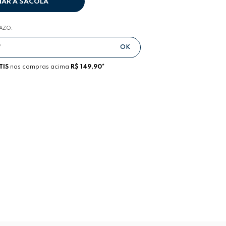
NAR A SACOLA
RAZO:
TIS
nas compras acima
R$ 149,90*