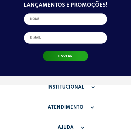
LANÇAMENTOS E PROMOÇÕES!
ENVIAR
INSTITUCIONAL
QUEM SOMOS
ATENDIMENTO
TERMOS DE USO
SAC - SAC@GRUPOLEONORA.COM.BR
FAQ
AJUDA