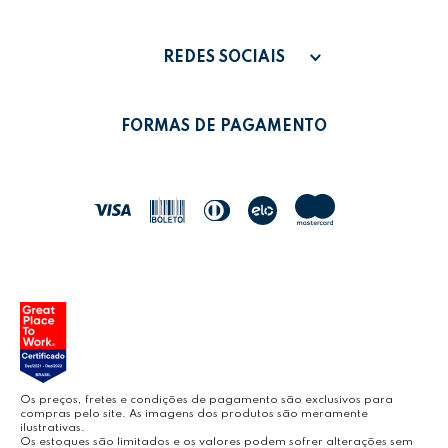
FALE CONOSCO
PAGAMENTO
MINHA CONTA
REDES SOCIAIS
POLÍTICA DE PRIVACIDADE
MEUS PEDIDOS
LEONORA SHOP
POLÍTICA DE TROCAS
FORMAS DE PAGAMENTO
POLÍTICA DE ENTREGA
LEO&LEO
JOCAR OFFICE
LEOARTE
YOUTUBE LEONORA
Os preços, fretes e condições de pagamento são exclusivos para
compras pelo site. As imagens dos produtos são meramente
ilustrativas.
Os estoques são limitados e os valores podem sofrer alterações sem