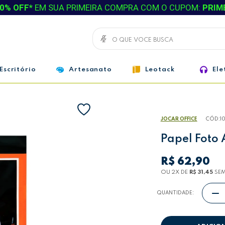
0% OFF*
EM SUA PRIMEIRA COMPRA COM O CUPOM:
PRIM
Escritório
Artesanato
Leotack
Ele
JOCAR OFFICE
CÓD:
1
Papel Foto
R$ 62,90
OU 2
X
DE
R$ 31,45
SEM
QUANTIDADE: