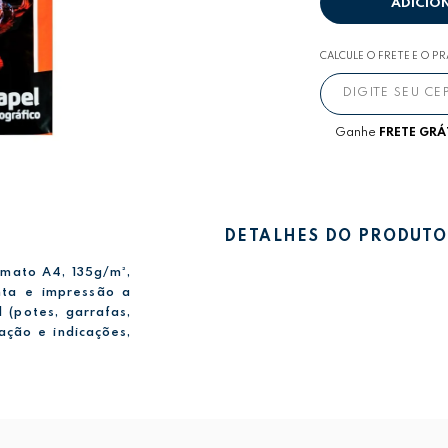
ADICIO
CALCULE O FRETE E O P
Ganhe
FRETE GRÁ
DETALHES DO PRODUTO
rmato A4, 135g/m²,
nta e impressão a
 (potes, garrafas,
zação e indicações,